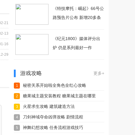
《特技摩托：崛起》66号公
路预告片公布 新增20多条
02-21
赛道
02-13
《纪元1800》媒体评分出
01-16
炉 仍是系列最好一作
12-29
游戏攻略
更多+
秘密关系开始啦全角色全红心攻略
1
糖果城主题安装教程 糖果城主题在哪里
2
可以下载
火星求生攻略 建筑建造方法
3
刀剑神域夺命凶弹攻略 剧情流程
4
神舞幻想攻略 任务流程游戏技巧
5