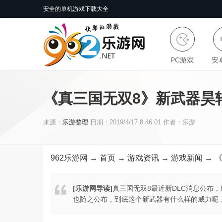
安全的单机游戏下载大全
PC游戏
安
《真三国无双8》新武器昊
来源：
乐游整理
日期：2019/4/17 8:46:01 作者：乐游
962乐游网
→
首页
→
游戏资讯
→
游戏新闻
→ 
[乐游网导读]
真三国无双8最近新DLC消息公布
也随之公布，到底这个新武器有什么样的威力呢