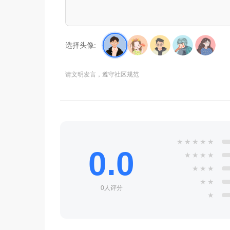
选择头像:
请文明发言，遵守社区规范
★
★
★
★
★
0.0
★
★
★
★
★
★
★
★
★
0人评分
★