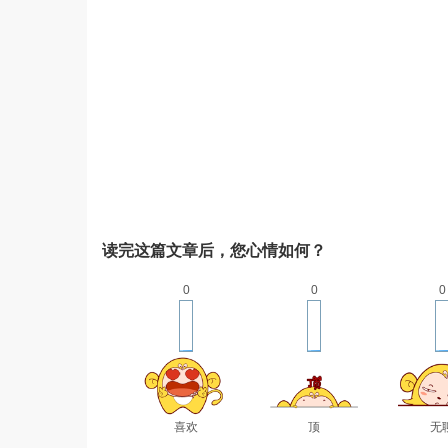
读完这篇文章后，您心情如何？
0
0
0
喜欢
顶
无