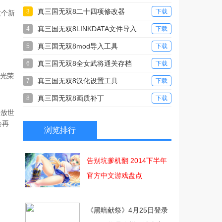
真三国无双8二十四项修改器
3
下载
这个新
真三国无双8LINKDATA文件导入
4
下载
与导出工具
真三国无双8mod导入工具
5
下载
真三国无双8全女武将通关存档
6
下载
天光荣
真三国无双8汉化设置工具
7
下载
真三国无双8画质补丁
8
下载
开放世
会再
浏览排行
告别坑爹机翻 2014下半年
官方中文游戏盘点
《黑暗献祭》4月25日登录