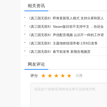
相关资讯
《真三国无双8》即将更新双人模式 支持分屏和双人
联网
《真三国无双8》Steam版目前不支持中文 ，你还会
玩吗
《真三国无双8》声优配音视频 认识不一样的工作背
后
《真三国无双8》主题地铁惊现帝都 2月8日发售
《真三国无双8》春节前发售 新预告视频赏
网友评论
★
★
★
★
★
评分
力荐