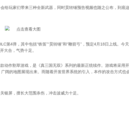
C将会给玩家们带来三种全新武器，同时昊转锤预告视频也随之公布，到底
。
C第4弹，其中包括“铁笛”“昊转锤”和“鞭箭弓”，预定4月18日上线。今
大开大合，气势十足。
发行的一款动作割草游戏，是《真三国无双》系列的最新正统续作。游戏将采用
、广阔的地图展现出来。而随着开发世界系统的引入，本作的攻击方式也
为关银屏，擅长大范围杀伤，冲击波威力十足。