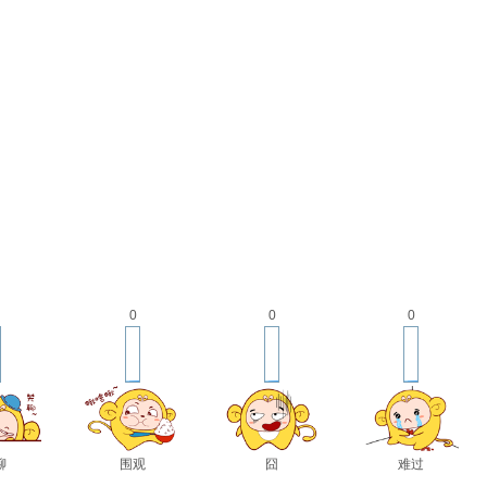
0
0
0
聊
围观
囧
难过