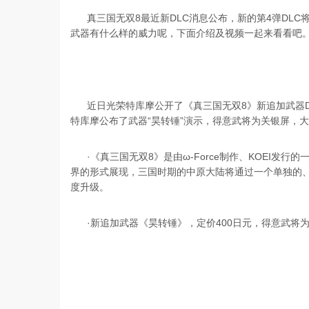
真三国无双8最近新DLC消息公布，新的第4弹DL
武器有什么样的威力呢，下面介绍及视频一起来看看吧
近日光荣特库摩公开了《真三国无双8》新追加武器DL
特库摩公布了武器“昊转锤”演示，得意武将为关银屏，
·《真三国无双8》是由ω-Force制作、KOEI
界的形式展现，三国时期的中原大陆将通过一个单独的
度升级。
·新追加武器《昊转锤》，定价400日元，得意武将