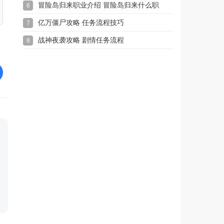
冒险岛归来职业介绍 冒险岛归来什么职
6
业最强
亿万僵尸攻略 任务流程技巧
7
战神夜袭攻略 剧情任务流程
8