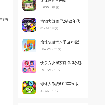
迷你世界苹果版
白一
1.60G / 中文
甚至有
植物大战僵尸2摇滚年代
ipad版1.9.0
814M / 中文
滚珠轨道积‪木‬手游ios版
134.2M / 中文
快乐方块屋家庭模拟器游
戏
197.5M / 中文
球球大作战6.0.1苹果版
81.3M / 中文