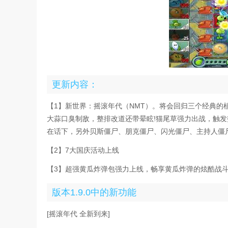
更新内容：
【1】新世界：摇滚年代（NMT）。将会回归三个经典的
大蒜口臭制敌，整排改道还带晕眩!猫尾草强力出战，触
在话下，另外贝斯僵尸、朋克僵尸、闪光僵尸、主持人僵
【2】7大国庆活动上线
【3】超强黄瓜炸弹包强力上线，畅享黄瓜炸弹的炫酷战
版本1.9.0中的新功能
[摇滚年代 全新到来]