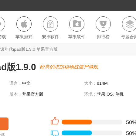
游戏
苹果游戏
安卓软件
苹果软件
排行榜
专题合
年代ipad版1.9.0 苹果官方版
版1.9.0
经典的塔防植物战僵尸游戏
语言：
中文
大小：
814M
版本：
苹果官方版
环境：
苹果IOS, 单机
50
50
下载