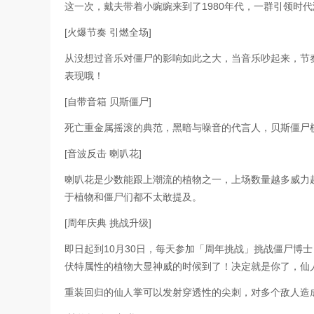
这一次，戴夫带着小豌豌来到了1980年代，一群引领时
[火爆节奏 引燃全场]
从没想过音乐对僵尸的影响如此之大，当音乐吵起来，节
表现哦！
[自带音箱 贝斯僵尸]
死亡重金属摇滚的典范，黑暗与噪音的代言人，贝斯僵尸
[音波反击 喇叭花]
喇叭花是少数能跟上潮流的植物之一，上场数量越多威力
于植物和僵尸们都不太敢提及。
[周年庆典 挑战升级]
即日起到10月30日，每天参加「周年挑战」挑战僵尸博
伏特属性的植物大显神威的时候到了！决定就是你了，仙
重装回归的仙人掌可以发射穿透性的尖刺，对多个敌人造