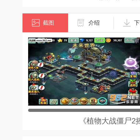
截图
介绍
下
《植物大战僵尸2摇滚