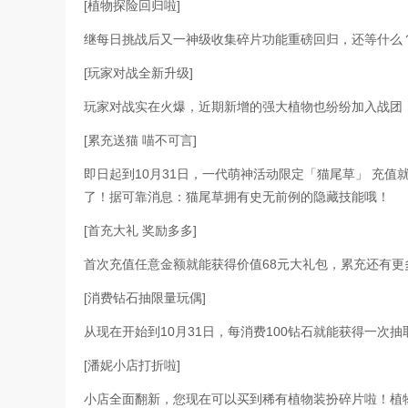
[植物探险回归啦]
继每日挑战后又一神级收集碎片功能重磅回归，还等什么
[玩家对战全新升级]
玩家对战实在火爆，近期新增的强大植物也纷纷加入战团
[累充送猫 喵不可言]
即日起到10月31日，一代萌神活动限定「猫尾草」 充
了！据可靠消息：猫尾草拥有史无前例的隐藏技能哦！
[首充大礼 奖励多多]
首次充值任意金额就能获得价值68元大礼包，累充还有更
[消费钻石抽限量玩偶]
从现在开始到10月31日，每消费100钻石就能获得一
[潘妮小店打折啦]
小店全面翻新，您现在可以买到稀有植物装扮碎片啦！植