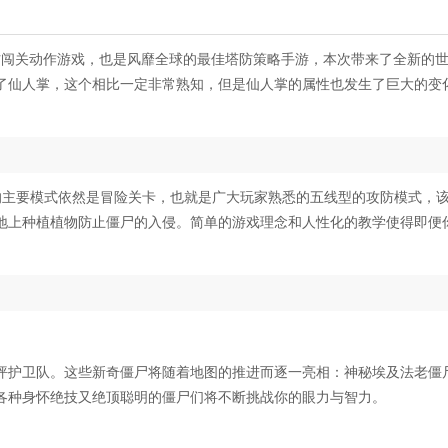
塔防闯关动作游戏，也是风靡全球的最佳塔防策略手游，本次带来了全新的
了仙人掌，这个相比一定非常熟知，但是仙人掌的属性也发生了巨大的变
的主要模式依然是冒险关卡，也就是广大玩家熟悉的五线型的攻防模式，
地上种植植物防止僵尸的入侵。简单的游戏理念和人性化的教学使得即便
。
坪护卫队。这些新奇僵尸将随着地图的推进而逐一亮相：神秘埃及法老僵
各种身怀绝技又绝顶聪明的僵尸们将不断挑战你的眼力与智力。