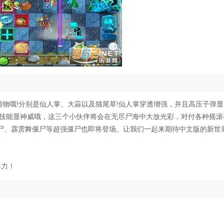
植物哦!分别是仙人掌、大蒜以及猫尾草!仙人掌穿透增强，并且高压子弹显
发技能显神威哦，这三个小伙伴将会在无尽尸海中大放光彩，对付各种摇滚
尸、霹雳舞僵尸等超强僵尸也即将登场。让我们一起来期待中文版的新世
斗力！