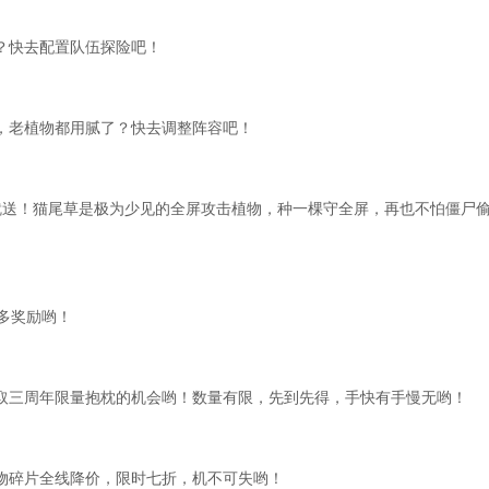
？快去配置队伍探险吧！
，老植物都用腻了？快去调整阵容吧！
值就送！猫尾草是极为少见的全屏攻击植物，种一棵守全屏，再也不怕僵尸
多奖励哟！
次抽取三周年限量抱枕的机会哟！数量有限，先到先得，手快有手慢无哟！
物碎片全线降价，限时七折，机不可失哟！