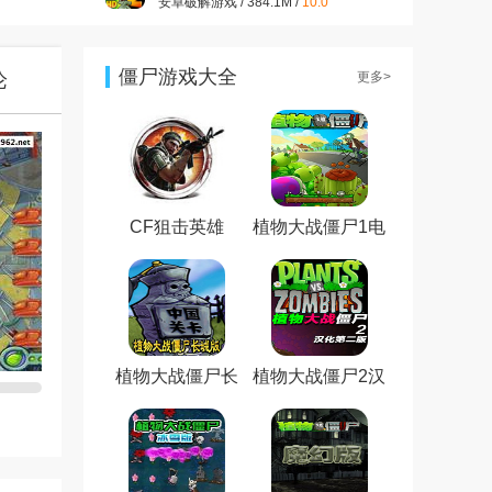
安卓破解游戏 / 384.1M /
10.0
王者荣耀ios最新版v9.4.1.6 官
方版
iphone角色扮演 / 2.30G /
9.5
僵尸游戏大全
论
更多>
火影忍者手游ios版v1.66.88 最
新版
iphone动作游戏 / 3.80G /
9.0
跑跑卡丁车官方竞速版正式版
v1.32.2 官方最新版
iphone赛车游戏 / 4.10G /
9.0
CF狙击英雄
植物大战僵尸1电
脑版
植物大战僵尸长
植物大战僵尸2汉
城版电脑版
化版