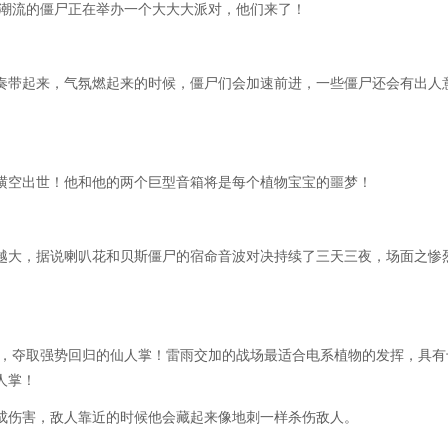
代潮流的僵尸正在举办一个大大大派对，他们来了！
奏带起来，气氛燃起来的时候，僵尸们会加速前进，一些僵尸还会有出人
横空出世！他和他的两个巨型音箱将是每个植物宝宝的噩梦！
越大，据说喇叭花和贝斯僵尸的宿命音波对决持续了三天三夜，场面之惨
士，夺取强势回归的仙人掌！雷雨交加的战场最适合电系植物的发挥，具有
人掌！
成伤害，敌人靠近的时候他会藏起来像地刺一样杀伤敌人。