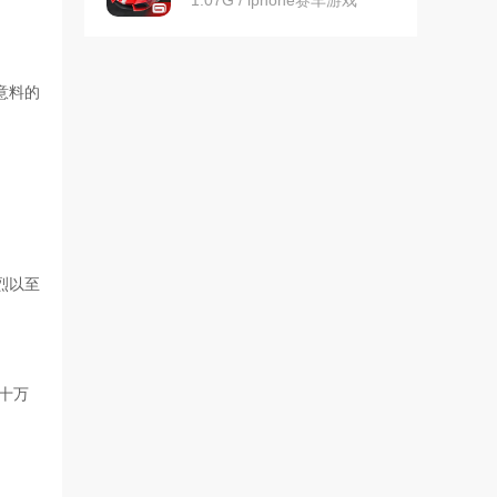
1.07G / iphone赛车游戏
意料的
烈以至
十万