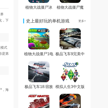
植物大战僵尸冰
植物大战僵尸魔
雪版
幻版电脑版
世界
化，下
史上最好玩的单机游戏
更多>
该模式
你是第
植物大战僵尸1电
极品飞车9完美中
脑版
文版
极品飞车18:宿敌
模拟人生3中文版
尸，海