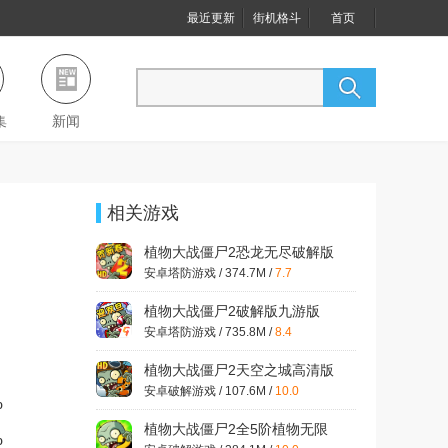
最近更新
街机格斗
首页
集
新闻
相关游戏
植物大战僵尸2恐龙无尽破解版
v3.3.3
安卓塔防游戏 / 374.7M /
7.7
植物大战僵尸2破解版九游版
v2.7.8 无限金币钻石
安卓塔防游戏 / 735.8M /
8.4
植物大战僵尸2天空之城高清版
内购免费2023v1.6.1 最新版
安卓破解游戏 / 107.6M /
10.0
%
植物大战僵尸2全5阶植物无限
%
钻石v2.9.2 2023