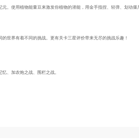
纪元。使用植物能量豆来激发你植物的潜能，用金手指捏、轻弹、划动僵
同的世界有着不同的挑战。更有关卡三星评价带来无尽的挑战乐趣！
记忆、加农炮之战、围栏之战。