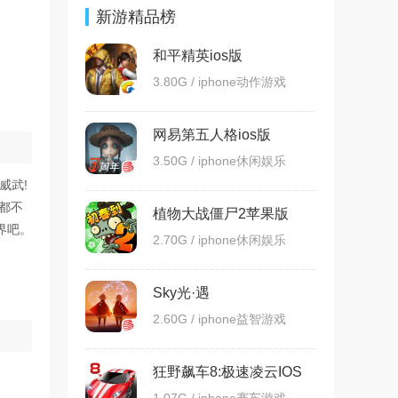
新游精品榜
和平精英ios版
3.80G / iphone动作游戏
网易第五人格ios版
3.50G / iphone休闲娱乐
威武!
都不
植物大战僵尸2苹果版
界吧。
2.70G / iphone休闲娱乐
Sky光·遇
2.60G / iphone益智游戏
狂野飙车8:极速凌云IOS
越狱版