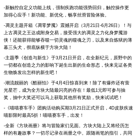
-新触控自定义功能上线，强制疾跑功能强势回归，触控操作更
加得心应手！新功能、新优化，畅享丝滑冒险体验。
-凋灵主题开箱《凋零梦魇》震撼开启（3月21日-6月26日）！与
上古凋灵之王达成附身交易，接受强大的凋灵之力化身梦魇游
侠！还能获得能够吞噬一切灵魂的噬魂之刃，以及来自炼狱的薄
暮三头犬，彻底纵横于方块大陆！
-主题季《创造与新生》于3月21日开启，在全新纪元，原野中的
一切都在创造之力的影响下诞生出新的生命形态，快来见证各类
生物焕发出怎样的新生吧！
-潮流靓丽的《酷丽怕》于4月4日惊喜到来！除了有爆炸还有萤
光星芒，成为全方块大陆最闪亮的存在！最低1元即可参与抽
奖，抽中大奖还可以马上获取其他所有奖励，快来试试吧！
-《喵喵赛车手》团购活动购买期3月21日正式开启，4D皮肤疾速
喵影限时最高5折！喵喵赛车手，出发！
-全新《方块画册》将与冒险家们见面。方块大陆上又将经历怎
样的有趣故事？一切尽记录在画册之中。跟随画笔的指引，共同