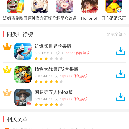
汤姆猫跑酷国
原神官方正版
崩坏星穹铁道
Honor of
开心消消乐正
际服破解版
官方正版
Kings王者荣
版
耀国际服
同类排行榜
显示全部 >
饥饿鲨世界苹果版
1
392.1MM / 中文 /
iphone休闲娱乐
植物大战僵尸2苹果版
2
2.70GM / 中文 /
iphone休闲娱乐
网易第五人格ios版
3
3.50GM / 中文 /
iphone休闲娱乐
相关文章