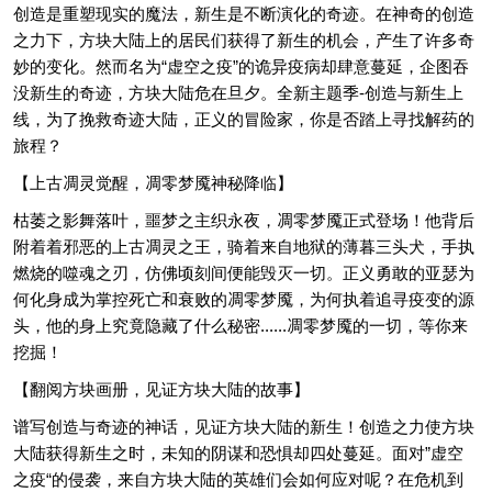
创造是重塑现实的魔法，新生是不断演化的奇迹。在神奇的创造
之力下，方块大陆上的居民们获得了新生的机会，产生了许多奇
妙的变化。然而名为“虚空之疫”的诡异疫病却肆意蔓延，企图吞
没新生的奇迹，方块大陆危在旦夕。全新主题季-创造与新生上
线，为了挽救奇迹大陆，正义的冒险家，你是否踏上寻找解药的
旅程？
【上古凋灵觉醒，凋零梦魇神秘降临】
枯萎之影舞落叶，噩梦之主织永夜，凋零梦魇正式登场！他背后
附着着邪恶的上古凋灵之王，骑着来自地狱的薄暮三头犬，手执
燃烧的噬魂之刃，仿佛顷刻间便能毁灭一切。正义勇敢的亚瑟为
何化身成为掌控死亡和衰败的凋零梦魇，为何执着追寻疫变的源
头，他的身上究竟隐藏了什么秘密......凋零梦魇的一切，等你来
挖掘！
【翻阅方块画册，见证方块大陆的故事】
谱写创造与奇迹的神话，见证方块大陆的新生！创造之力使方块
大陆获得新生之时，未知的阴谋和恐惧却四处蔓延。面对”虚空
之疫“的侵袭，来自方块大陆的英雄们会如何应对呢？在危机到