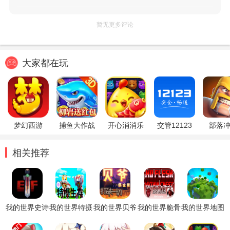
暂无更多评论
大家都在玩
梦幻西游
捕鱼大作战
开心消消乐
交管12123
部落
相关推荐
我的世界史诗
我的世界特摄
我的世界贝爷
我的世界脆骨
我的世界地图
战斗模组
生存整合包四
生存振金版手
症手机版
编辑器基岩版
汪整合版
机版apk