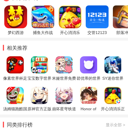
梦幻西游
捕鱼大作战
开心消消乐
交管12123
部落
相关推荐
像素世界杯足
宝宝数字世界
米娅世界免费
碧优蒂的世界
SY迷你世界
球赛终极版
内购版
游戏
汤姆猫跑酷国
原神官方正版
崩坏星穹铁道
Honor of
开心消消乐正
际服破解版
官方正版
Kings王者荣
版
耀国际服
同类排行榜
显示全部 >