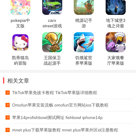
pokepia中
carx
桃源记手
地下城堡3
文版
street游戏
游
魂之诗最
新版
凯蒂猫岛
王国保卫
饥饿鲨世
大家饿餐
屿冒险
战起源手
界苹果版
厅苹果版
机版
相关文章
TikTok苹果免拔卡教程 TikTok苹果版详细教程
>
Omofun苹果安装流畅 omofun官方网站ios下载教程
>
苹果14profishbowl测试网址 fishbowl iphone14p
>
mnet plus下载苹果版教程 mnet plus苹果外区id注册教程
>