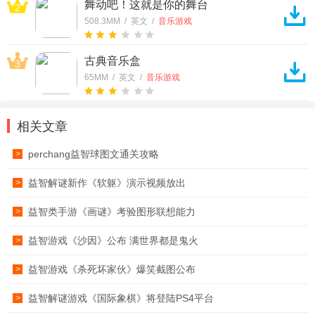
舞动吧！这就是你的舞台
2
508.3MM / 英文 /
音乐游戏
古典音乐盒
3
65MM / 英文 /
音乐游戏
相关文章
perchang益智球图文通关攻略
>
益智解谜新作《软躯》演示视频放出
>
益智类手游《画谜》考验图形联想能力
>
益智游戏《沙因》公布 满世界都是鬼火
>
益智游戏《杀死坏家伙》爆笑截图公布
>
益智解谜游戏《国际象棋》将登陆PS4平台
>