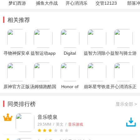
梦幻西游
捕鱼大作战
开心消消乐
交管12123
部落
相关推荐
寻物神探安卓
益智运动app
Digital
益智力消除小
益智与骑士游
版
Puzzle(益智
游戏红包
戏最新版
数字谜局游
戏)
原神官方正版
汤姆猫跑酷国
Honor of
崩坏星穹铁道
开心消消乐正
际服破解版
Kings王者荣
官方正版
版
耀国际服
同类排行榜
显示全部 >
音乐喷泉
1
29.5MM / 英文 /
音乐游戏