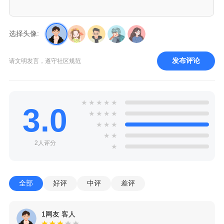
选择头像:
发布评论
请文明发言，遵守社区规范
★
★
★
★
★
3.0
★
★
★
★
★
★
★
★
★
2人评分
★
全部
好评
中评
差评
1网友 客人