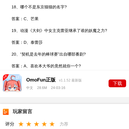
18、哪个不是东京猫猫的名字?
答案：C、芒果
19、动漫《大剑》中女主克蕾亚继承了谁的妖魔之力?
答案：D、泰蕾莎
20、“契机是去年的棒球赛”出自哪部番剧?
答案：A、喜欢本大爷的竟然就你一个?
OmoFun正版
v1.1.52 最新版
下载
中文
28.6M
24-03-16
玩家留言
★
★
★
★
★
评分
力荐