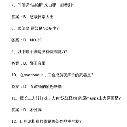
7、问候词“喵帕斯”来自哪一部番剧?
答案：B、悠哉日常大王
8、希望皇 霍普是NO多少?
答案：D、NO.39
9、以下哪个眼睛没有特殊能力?
答案：B、邪王真眼
10、在overload中，工会成员夜舞子的武器是?
答案：D、女教师的愤怒铁拳
11、擅长二人转打戏，人称“汉江怪物”的原mappa主力原画是?
答案：D、朴性厚
12、伊格尼斯多拉贡是哪部作品中的梗?