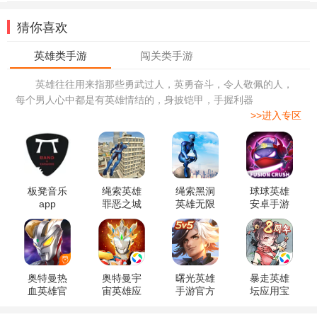
猜你喜欢
英雄往往用来指那些勇武过人，英勇奋斗，令人敬佩的人，
每个男人心中都是有英雄情结的，身披铠甲，手握利器
>>进入专区
板凳音乐
绳索英雄
绳索黑洞
球球英雄
app
罪恶之城
英雄无限
安卓手游
破解版
金币版
奥特曼热
奥特曼宇
曙光英雄
暴走英雄
血英雄官
宙英雄应
手游官方
坛应用宝
方版
用宝版本
版
版