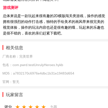
游戏测评
总体来说是一款玩起来很有趣的2D横版闯关类游戏，操作的感觉
拥有很强烈的动作打击感，独特的手绘美术的画风带来很完美的
视觉体验，操作的玩法内容也还是很有趣的哦，玩起来的乐趣也
是很不错的，喜欢的亲们赶紧下载吧。
相关信息
厂商名称：
完美世界
包名：
com.pwrd.testUnrulyHeroes.hykb
MD5：
a7832170c6976e4dbc1b31e19483d654
官网：
暂无
玩家留言
★
★
★
★
★
评分
力荐