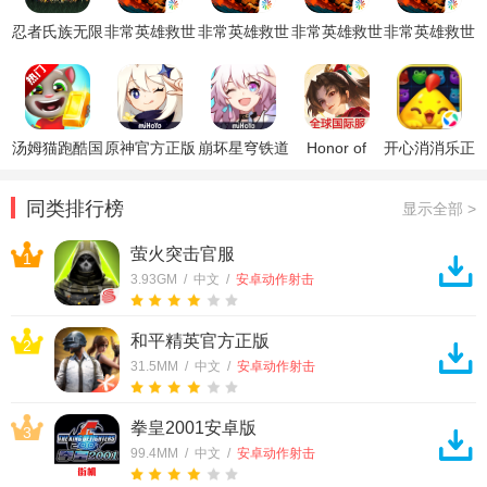
忍者氏族无限
非常英雄救世
非常英雄救世
非常英雄救世
非常英雄救世
金币破解版
奇缘游戏
奇缘免费版
奇缘安卓版
奇缘安卓版
汤姆猫跑酷国
原神官方正版
崩坏星穹铁道
Honor of
开心消消乐正
际服破解版
官方正版
Kings王者荣
版
耀国际服
同类排行榜
显示全部 >
萤火突击官服
1
3.93GM / 中文 /
安卓动作射击
和平精英官方正版
2
31.5MM / 中文 /
安卓动作射击
拳皇2001安卓版
3
99.4MM / 中文 /
安卓动作射击