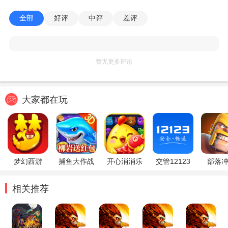
全部
好评
中评
差评
暂无更多评论
大家都在玩
梦幻西游
捕鱼大作战
开心消消乐
交管12123
部落
相关推荐