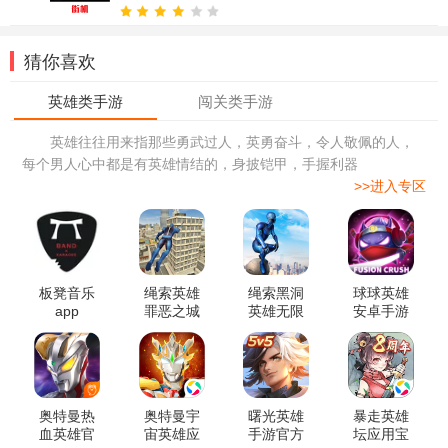
猜你喜欢
英雄往往用来指那些勇武过人，英勇奋斗，令人敬佩的人，
每个男人心中都是有英雄情结的，身披铠甲，手握利器
>>进入专区
板凳音乐
绳索英雄
绳索黑洞
球球英雄
app
罪恶之城
英雄无限
安卓手游
破解版
金币版
奥特曼热
奥特曼宇
曙光英雄
暴走英雄
血英雄官
宙英雄应
手游官方
坛应用宝