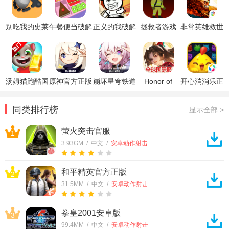
别吃我的史莱
午餐便当破解
正义的我破解
拯救者游戏
非常英雄救世
姆破解版无广
版
版
奇缘免费版
告
汤姆猫跑酷国
原神官方正版
崩坏星穹铁道
Honor of
开心消消乐正
际服破解版
官方正版
Kings王者荣
版
耀国际服
同类排行榜
显示全部 >
萤火突击官服
1
3.93GM / 中文 /
安卓动作射击
和平精英官方正版
2
31.5MM / 中文 /
安卓动作射击
拳皇2001安卓版
3
99.4MM / 中文 /
安卓动作射击