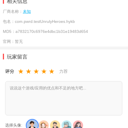
相关信息
厂商名称：
未知
包名：
com.pwrd.testUnrulyHeroes.hykb
MD5：
a7832170c6976e4dbc1b31e19483d654
官网：
暂无
玩家留言
★
★
★
★
★
评分
力荐
选择头像: