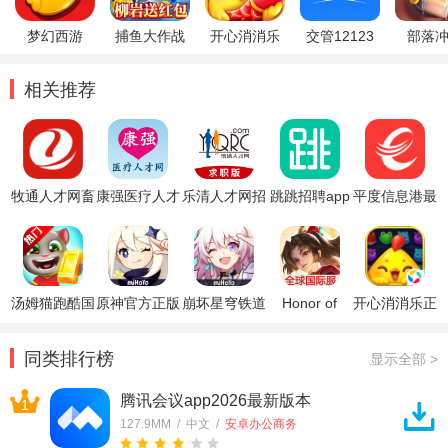
梦幻西游
捕鱼大作战
开心消消乐
交管12123
部落
相关推荐
牧通人才网畜
康强医疗人才
乐清人才网招
跳跳招聘app
平度信息港最
牧业招聘软件
网app
聘找工作软件
安卓版
新招聘软件
汤姆猫跑酷国
原神官方正版
崩坏星穹铁道
Honor of
开心消消乐正
际服破解版
官方正版
Kings王者荣
版
耀国际服
同类排行榜
显示全部 >
腾讯会议app2026最新版本
1
127.9MM / 中文 /
安卓办公商务