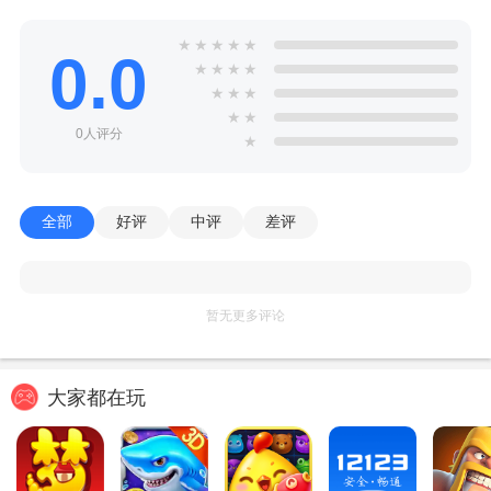
★
★
★
★
★
0.0
★
★
★
★
★
★
★
★
★
0人评分
★
全部
好评
中评
差评
暂无更多评论
大家都在玩