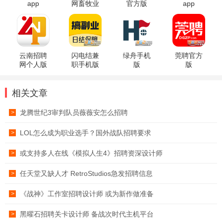
app
网畜牧业
官方版
app
招聘软件
云南招聘
闪电结兼
绿舟手机
莞聘官方
网个人版
职手机版
版
版
2026
相关文章
龙腾世纪3审判队员薇薇安怎么招聘
>
LOL怎么成为职业选手？国外战队招聘要求
>
或支持多人在线《模拟人生4》招聘资深设计师
>
任天堂又缺人才 RetroStudios急发招聘信息
>
《战神》工作室招聘设计师 或为新作做准备
>
黑曜石招聘关卡设计师 备战次时代主机平台
>