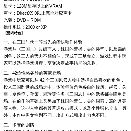
显卡：128M显存以上的VRAM
声卡：DirectX9.0以上完全对应声卡
光驱：DVD－ROM
操作系统：2000 or XP
【游戏特色】
一、在三国时代一骑当先的痛快动作体验
游戏从《三国志》改编而来，魏国的曹操，吴的孙坚，以及蜀的
刘备，这三人的势力不相伯仲，形成了三足鼎立。游戏过程中玩
家可以选择游戏进程，享受决定故事结局的乐趣。
二、42位性格各异的英豪登场
游戏中玩家可以从 42 个三国风云人物中选择自己喜欢的角色，
投入三国乱世的战场之中，体验每位角色各自的经历。赵云，关
羽，夏侯惇，孙策，周瑜等许多《三国志》中的武将都会隆重登
场。在前作的基础上又另加了魏国的曹仁，吴的周泰，蜀的月英
等人物。这些人物都有其普通攻击模式，以及个性强化攻击。另
外，本作中男女性别不同，攻击方式和攻击力也不同。
三、多变的剧情