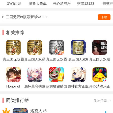
梦幻西游
捕鱼大作战
开心消消乐
交管12123
部落
三国无双bt版最新版v3.1.1
下载
相关推荐
真三国无双霸
真三国无双霸
真三国无双霸
真三国无双6
真三国无双联
安卓版
手游不删档
ios
特别版魏晋篇
合突袭中文版
安卓版
存档
Honor of
崩坏星穹铁道
汤姆猫跑酷国
原神官方正版
开心消消乐正
Kings王者荣
官方正版
际服破解版
版
耀国际服
同类排行榜
显示全部 >
洛克人x6
1