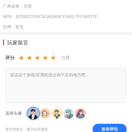
厂商名称：
光荣
MD5：
EC56EC034C5CAEA69CF6A917FF86E27F
官网：
暂无
玩家留言
★
★
★
★
★
评分
力荐
选择头像:
发布评论
请文明发言，遵守社区规范