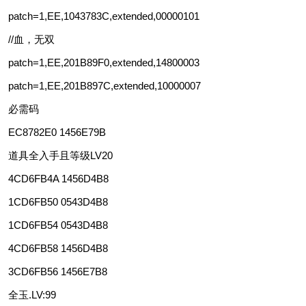
patch=1,EE,1043783C,extended,00000101
//血，无双
patch=1,EE,201B89F0,extended,14800003
patch=1,EE,201B897C,extended,10000007
必需码
EC8782E0 1456E79B
道具全入手且等级LV20
4CD6FB4A 1456D4B8
1CD6FB50 0543D4B8
1CD6FB54 0543D4B8
4CD6FB58 1456D4B8
3CD6FB56 1456E7B8
全玉.LV:99