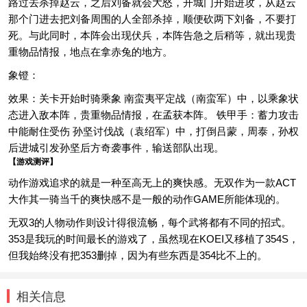
路过去杀掉赵云，之后刘备就会大怒，开城门开始进攻，从赵云
那个门进去把刘备周围的人全部杀掉，顺便砍两下刘备，不要打
死。与此同时，本阵会出现伏兵，本阵告急之后稍等，就出现贵
重物品情报，地点在拿赤兔的地方。
象镫：
效果：关卡开始时骑乘象 南蛮夷平定战（南蛮军）中，以乘象状
态进入敌本阵，贵重物品情报，在孟获本阵。 铁甲手：蓄力攻击
中能耐住受伤 孙坚讨伐战（袁绍军）中，打倒吕蒙，周泰，孙权
后进城引发孙坚后方奇袭事件，输送部队出现。
【游戏测评】
动作游戏追求的就是一种至高无上的爽快感。无双作为一款ACT
大作其一骑当千的爽快感不是一般的动作GAME所能体现的。
无双3的人物动作则设计得很流畅，每个武将都有不同的招式。
353是我玩的时间最长的游戏了，虽然现在KOEI又移植了354S，
但我始终没有把353删掉，因为有些东西是354比不上的。
相关信息