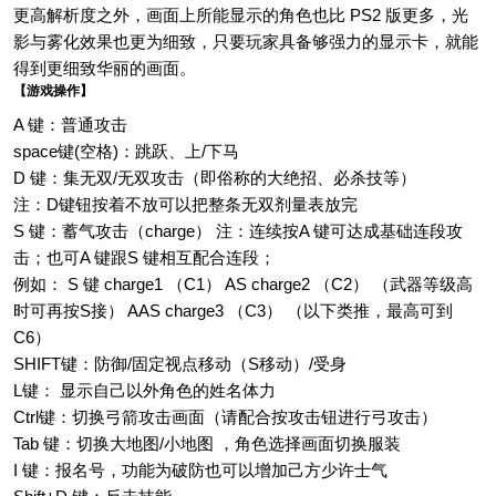
更高解析度之外，画面上所能显示的角色也比 PS2 版更多，光
影与雾化效果也更为细致，只要玩家具备够强力的显示卡，就能
得到更细致华丽的画面。
【游戏操作】
A 键：普通攻击
space键(空格)：跳跃、上/下马
D 键：集无双/无双攻击（即俗称的大绝招、必杀技等）
注：D键钮按着不放可以把整条无双剂量表放完
S 键：蓄气攻击（charge） 注：连续按A 键可达成基础连段攻
击；也可A 键跟S 键相互配合连段；
例如： S 键 charge1 （C1） AS charge2 （C2） （武器等级高
时可再按S接） AAS charge3 （C3） （以下类推，最高可到
C6）
SHIFT键：防御/固定视点移动（S移动）/受身
L键： 显示自己以外角色的姓名体力
Ctrl键：切换弓箭攻击画面（请配合按攻击钮进行弓攻击）
Tab 键：切换大地图/小地图 ，角色选择画面切换服装
I 键：报名号，功能为破防也可以增加己方少许士气