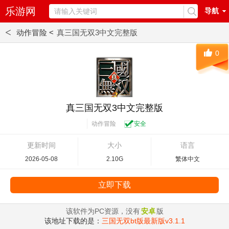
乐游网
导航
<
动作冒险 <
真三国无双3中文完整版
0
真三国无双3中文完整版
动作冒险
安全
更新时间
大小
语言
2026-05-08
2.10G
繁体中文
立即下载
该软件为PC资源，没有
安卓
版
该地址下载的是：
三国无双bt版最新版v3.1.1