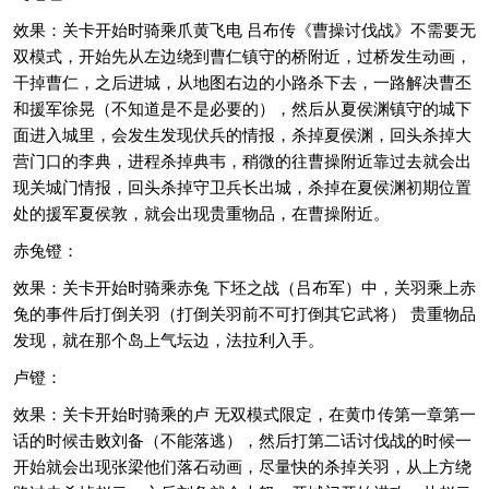
效果：关卡开始时骑乘爪黄飞电 吕布传《曹操讨伐战》不需要无
双模式，开始先从左边绕到曹仁镇守的桥附近，过桥发生动画，
干掉曹仁，之后进城，从地图右边的小路杀下去，一路解决曹丕
和援军徐晃（不知道是不是必要的），然后从夏侯渊镇守的城下
面进入城里，会发生发现伏兵的情报，杀掉夏侯渊，回头杀掉大
营门口的李典，进程杀掉典韦，稍微的往曹操附近靠过去就会出
现关城门情报，回头杀掉守卫兵长出城，杀掉在夏侯渊初期位置
处的援军夏侯敦，就会出现贵重物品，在曹操附近。
赤兔镫：
效果：关卡开始时骑乘赤兔 下坯之战（吕布军）中，关羽乘上赤
兔的事件后打倒关羽（打倒关羽前不可打倒其它武将） 贵重物品
发现，就在那个岛上气坛边，法拉利入手。
卢镫：
效果：关卡开始时骑乘的卢 无双模式限定，在黄巾传第一章第一
话的时候击败刘备（不能落逃），然后打第二话讨伐战的时候一
开始就会出现张梁他们落石动画，尽量快的杀掉关羽，从上方绕