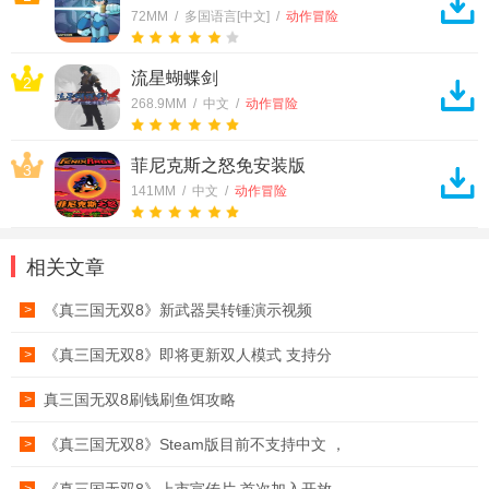
72MM / 多国语言[中文] /
动作冒险
流星蝴蝶剑
2
268.9MM / 中文 /
动作冒险
菲尼克斯之怒免安装版
3
141MM / 中文 /
动作冒险
相关文章
《真三国无双8》新武器昊转锤演示视频
>
《真三国无双8》即将更新双人模式 支持分
>
真三国无双8刷钱刷鱼饵攻略
>
《真三国无双8》Steam版目前不支持中文 ，
>