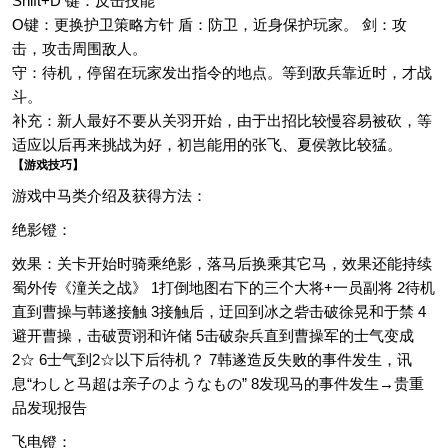
Shift+D 键：反击技能
O键：更换护卫策略方针 盾：防卫，近身保护玩家。 剑：攻
击，攻击周围敌人。
守：待机，停留在玩家发出指令的地点。等到敌兵靠近时，才战
斗。
补充：新人最好不要从关羽开始，由于出招比较慢容易被砍，等
适应以后再来挑战为好，初岂能用的张飞、夏侯敦比较猛。
【游戏技巧】
游戏中马类介绍及获得方法：
绝影镫：
效果：关卡开始时骑乘绝影，落马后换乘其它马，效果还能持续
蜀外传《潼关之战》 1打倒地图右下的三个大将+一员副将 2待机
直到曹操与韩遂接触 3接触后，迂回到冰之砦击破徐晃和于禁 4
避开曹操，击破贾诩和许储 5击破杂兵直到曹操军的士气变成
2☆ 6士气到2☆以下后待机？ 7韩遂造反失败的事件发生，讯
息“わしと马超は亲子のようなもの” 8发现马的事件发生→贵重
品发现报告
飞电镫：