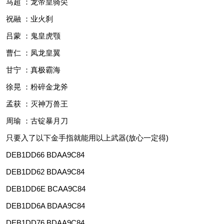
马超 ：龙帝皇骑尖
祝融 ：业火刹
吕蒙 ：鬼皇虎颚
曹仁 ：凤龙皇翼
甘宁 ：真极霸海
徐晃 ：粉碎金龙斧
孟获 ：灭神万兽王
周瑜 ：古锭暴月刀
只要入了以下金手指就能用以上武器(放心一定得)
DEB1DD66 BDAA9C84
DEB1DD62 BDAA9C84
DEB1DD6E BCAA9C84
DEB1DD6A BDAA9C84
DEB1DD76 BDAA9C84