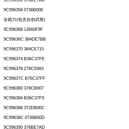
9C996358 0736B00E
全能力(包含自创武将)
9C996368 13560F9F
9C99636C 384DE7BB
9C996370 384CE715
9C996374 B36C37FE
9C996378 278C59A5
9C99637C B76C37FF
9C996380 378CB007
9C996384 B36C37F9
9C996388 372DB00C
9C99638C 0736B00D
9C996390 376BE7AD