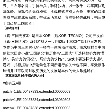
云、吕布等名将，手持神兵，驰骋沙场，以一敌千，尽享爽快割
草体验。游戏包含无双模式、挑战模式与双人合作，丰富的武器
养成与武将成长系统，带你亲历赤壁、官渡等经典战役，书写属
于自己的三国传奇！
【游戏介绍】
《真·三国无双3》是日本KOEI（现KOEI TECMO）公司开发的
《真·三国无双》系列游戏之一，PS2版于2003年3月27日发售。
本作为中国三国时代的一骑当千体感动作游戏，游戏取材自中国
的壮大历史小说“三国演义”和历史书“三国志”,可选择魏势力的“曹
操”、吴势力的“孙坚”、蜀势力的“刘备”，游戏中要选择势力进行
游戏，并根据途中所选角色不同所进行的关卡也不同，享受原作
剧情并且可以随时改变历史的发展是本作的最大乐趣所在。
【真三国无双3金手指代码大全】
//所有玉4级
patch=1,EE,00437833,extended,00000003
patch=1,EE,20437834,extended,03030303
patch=1,EE,00437838,extended,00000003