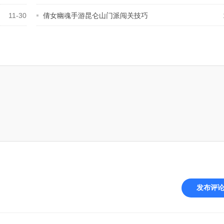
11-30
倩女幽魂手游昆仑山门派闯关技巧
发布评