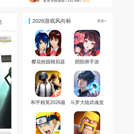
安卓卡牌游戏 / 332.6M /
10.0
开心消消乐正版v1.157 2026
最新版
安卓休闲益智 / 322.2M /
9.9
2026游戏风向标
论
更多>
大话西游手游官方版v1.1.433
安卓最新版
安卓角色扮演 / 1.98G /
9.7
王者荣耀官方版v2021最新版
安卓角色扮演 / 1.83G /
7.2
樱花校园模拟器
阴阳师手游
新服装无广告最
新版
和平精英2026最
斗罗大陆武魂觉
新版
醒免费版