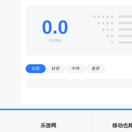
★
★
★
★
★
0.0
★
★
★
★
★
★
★
★
★
0人评分
★
全部
好评
中评
差评
乐游网
移动也