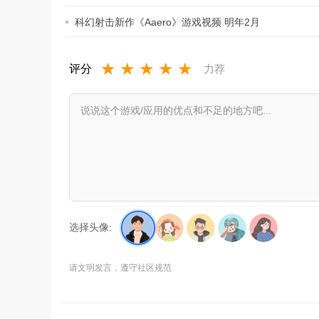
科幻射击新作《Aaero》游戏视频 明年2月
上
★
★
★
★
★
评分
力荐
选择头像:
请文明发言，遵守社区规范