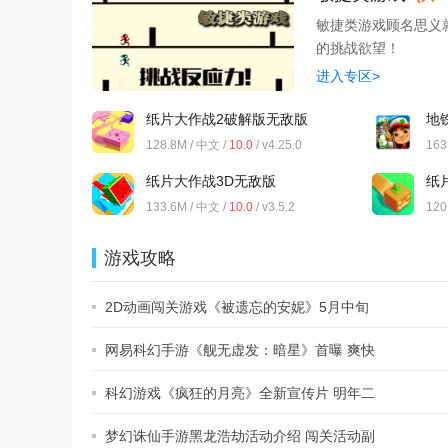
敏捷类游戏顾名思义
的挑战欲望！
进入专区>
纸片大作战2破解版无敌版
地
128.8M / 中文 /
10.0
/ v4.25.0
163
纸片大作战3D无敌版
纸
133.6M / 中文 /
10.0
/ v3.5.2
120
游戏攻略
2D动画闯关游戏《被遗忘的安妮》5月中旬
发
网易科幻手游《舰无虚发：暗星》首曝 爽快
科幻游戏《疯狂的月亮》全新宣传片 明年二
梦幻诛仙手游黑龙浩劫活动介绍 闯关活动副