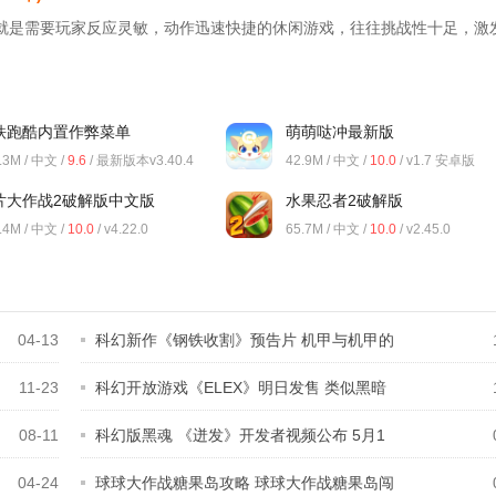
就是需要玩家反应灵敏，动作迅速快捷的休闲游戏，往往挑战性十足，激
铁跑酷内置作弊菜单
萌萌哒冲最新版
.3M / 中文 /
9.6
/ 最新版本v3.40.4
42.9M / 中文 /
10.0
/ v1.7 安卓版
片大作战2破解版中文版
水果忍者2破解版
.4M / 中文 /
10.0
/ v4.22.0
65.7M / 中文 /
10.0
/ v2.45.0
04-13
科幻新作《钢铁收割》预告片 机甲与机甲的
11-23
科幻开放游戏《ELEX》明日发售 类似黑暗
之
08-11
科幻版黑魂 《迸发》开发者视频公布 5月1
04-24
球球大作战糖果岛攻略 球球大作战糖果岛闯