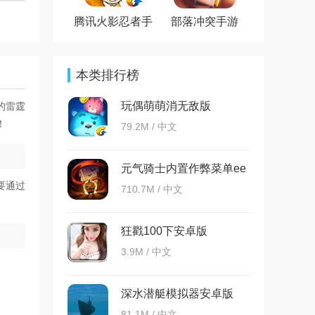
腾讯火影忍者手
部落冲突手游
游官方版
本类排行榜
玩偶萌萌消无敌版
的雷霆
！
79.2M / 中文
元气骑士内置作弊菜单ee
版
家要通过
710.7M / 中文
狂戳100下安卓版
3.9M / 中文
深水潜艇模拟器安卓版
81.1M / 中文