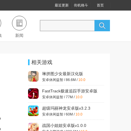
最近更新
街机格斗
首页
集
新闻
相关游戏
琳拼图少女最新汉化版
安卓休闲益智 / 86.6M /
10.0
FastTrack极速追踪手游安卓版
v1.0.9
安卓休闲益智 / 77M /
10.0
超级玛丽神龙安卓版v3.2.3
安卓休闲益智 / 60M /
10.0
%
战国小姐姐安卓版v1.0.0
%