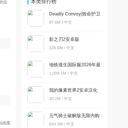
本类排行榜
的位
Deadly Convoy(致命护卫
队安卓版)
87.6M / 中文
影之刃2安卓版
226.6M / 中文
地铁逃生国际服2026年最
新版
1,008.1M / 中文
我的像素世界2安卓汉化
版
20.2M / 中文
元气骑士破解版无限内购
版
自由度
663.3M / 中文