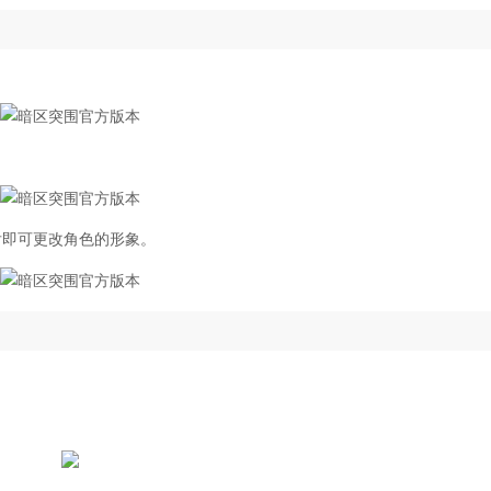
后即可更改角色的形象。