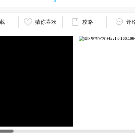
载
猜你喜欢
攻略
评