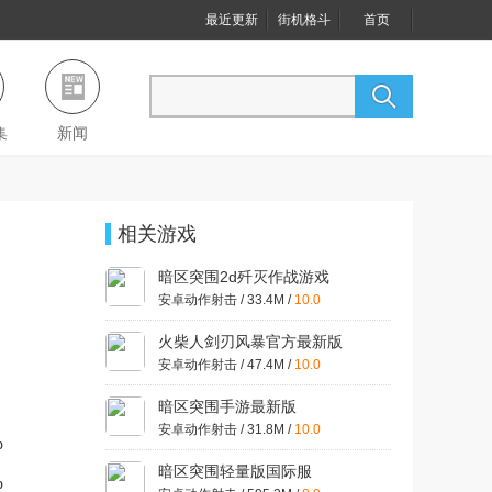
最近更新
街机格斗
首页
集
新闻
相关游戏
暗区突围2d歼灭作战游戏
v0.99 手机版
安卓动作射击 / 33.4M /
10.0
火柴人剑刃风暴官方最新版
v1.0 安卓版
安卓动作射击 / 47.4M /
10.0
暗区突围手游最新版
v1.0.166.166
安卓动作射击 / 31.8M /
10.0
%
暗区突围轻量版国际服
%
v1.0.137.137 无需登录版