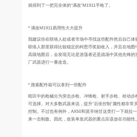
就得到了一把完全体的“满改”M1911手枪了。
* 满改M1911易用性大大提升
我建议你在联络人处或者市场中寻找这些配件然后自己体
联络人那里获得比较稳定的柯恩币奖励收入，并且在地图
高级地图后，会发现无论是游荡者还是战场中其他先锋的
厂武器进行一番改造。
* 搜索配件箱可以拿到一些配件
暗区中的枪械分为突击步枪、冲锋枪、射手步枪、栓动步枪
可选择。对大多数武器来说，提升”后坐控制“属性都非
控制。不过也有例外，AX50和莫辛纳甘这类打一下就拉
来一击制敌。因此，改装单发武器的重点应该放在功能性