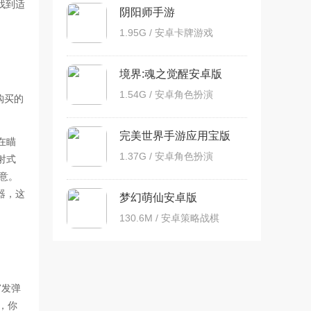
找到适
阴阳师手游
1.95G / 安卓卡牌游戏
境界:魂之觉醒安卓版
1.54G / 安卓角色扮演
购买的
完美世界手游应用宝版
在瞄
1.37G / 安卓角色扮演
射式
意。
器，这
梦幻萌仙安卓版
130.6M / 安卓策略战棋
7发弹
，你