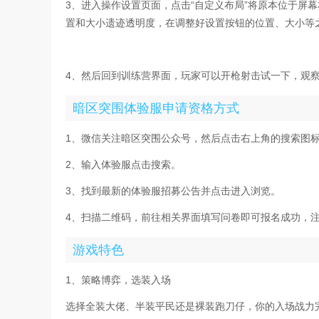
3、进入操作设置页面，点击“自定义布局”将原本位于屏
置和大小遗迹透明度，在调整好设置按钮的位置、大小等
4、然后回到训练营界面，玩家可以开枪射击试一下，观
暗区突围体验服申请资格方式
1、微信关注暗区突围公众号，然后点击右上角的搜索图
2、输入体验服点击搜索。
3、找到最新的体验服招募公告并点击进入浏览。
4、扫描二维码，前往相关界面填写问卷即可报名成功，
游戏特色
1、策略博弈，选装入场
选择全装大佬、半装平民还是裸装跑刀仔，你的入场战力