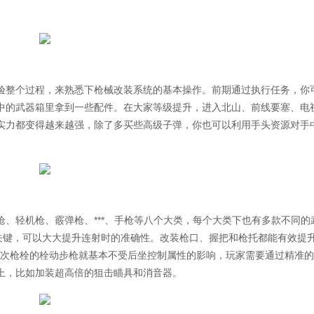
验整个过程，来熟悉下枪械改装系统的基本操作。前期通过执行任务，你
中的武器箱里拿到一些配件。在大家等级提升，进入北山、前线要塞、电
实力都变得越来越强，除了多买些高级子弹，你也可以利用手头资源对手
、轻机枪、霰弹枪、***、手枪等八个大类，每个大类下也有多款不同的
常关键，可以大大提升连射时的准确性。改装枪口、握把和枪托都能有效提
一次枪栓的栓动步枪就基本不受后坐控制属性的影响，玩家需要通过精准
上，比如加装超高倍的狙击瞄具和消音器。