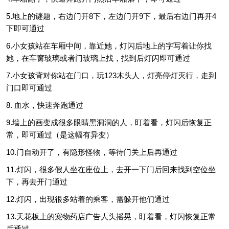
5.地上的谜题，右边门开8下，左边门开9下，最后右边门再开4
下即可通过
6.小女孩站在车厢中间，靠近她，灯闪后地上的字写着让你找
她，在车窗玻璃或者门玻璃上找，找到后灯闪即可通过
7.小女孩背对你站在门口，玩123木头人，灯亮停灯灭行，走到
门口即可通过
8. 血水，快速奔跑通过
9.墙上的画变成很多眼睛黑洞洞的人，盯着看，灯闪后恢复正
常，即可通过（是这幅有异变）
10.门自动开了，有隐形怪物，等待门关上后再通过
11.灯闪，很多假人坐在座位上，去开一下门后回来找到空位坐
下，再去开门通过
12.灯闪，出现很多站着的乘客，需躲开他们通过
13.天花板上的宠物药店广告人头摇晃，盯着看，灯闪恢复正常
后通过