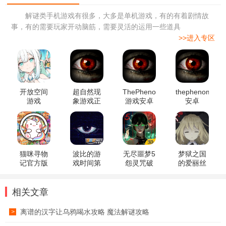
解谜类手机游戏有很多，大多是单机游戏，有的有着剧情故
事，有的需要玩家开动脑筋，需要灵活的运用一些道具
>>进入专区
开放空间
超自然现
ThePhenomenon
thephenomeno
游戏
象游戏正
游戏安卓
安卓
版
版
猫咪寻物
波比的游
无尽噩梦5
梦狱之国
记官方版
戏时间第
怨灵咒破
的爱丽丝
五章手机
解版无限
游戏安卓
版完整版
资源最新
版
版
相关文章
离谱的汉字让乌鸦喝水攻略 魔法解谜攻略
>