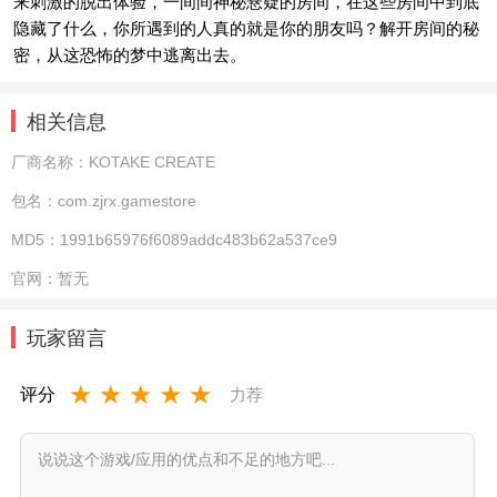
来刺激的脱出体验，一间间神秘悬疑的房间，在这些房间中到底
隐藏了什么，你所遇到的人真的就是你的朋友吗？解开房间的秘
密，从这恐怖的梦中逃离出去。
相关信息
厂商名称：
KOTAKE CREATE
包名：
com.zjrx.gamestore
MD5：
1991b65976f6089addc483b62a537ce9
官网：
暂无
玩家留言
★
★
★
★
★
评分
力荐