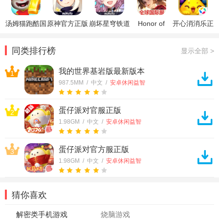
汤姆猫跑酷国
原神官方正版
崩坏星穹铁道
Honor of
开心消消乐正
际服破解版
官方正版
Kings王者荣
版
耀国际服
同类排行榜
显示全部 >
我的世界基岩版最新版本
1
987.5MM / 中文 /
安卓休闲益智
蛋仔派对官服正版
2
1.98GM / 中文 /
安卓休闲益智
蛋仔派对官方服正版
3
1.98GM / 中文 /
安卓休闲益智
猜你喜欢