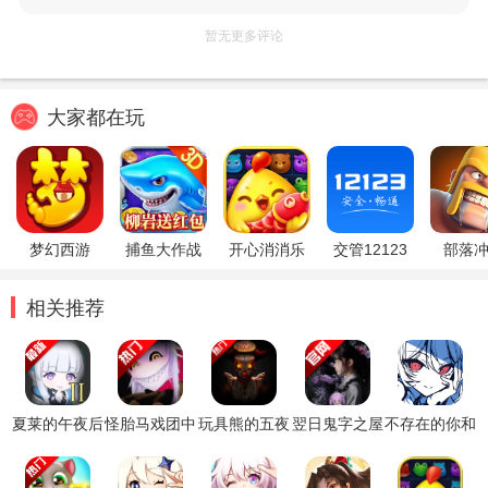
暂无更多评论
大家都在玩
梦幻西游
捕鱼大作战
开心消消乐
交管12123
部落
相关推荐
夏莱的午夜后
怪胎马戏团中
玩具熊的五夜
翌日鬼字之屋
不存在的你和
宫2游戏最新
文汉化版
后宫模仿者的
汉化版
我手机版破解
版本
秘密恐怖游戏
游戏