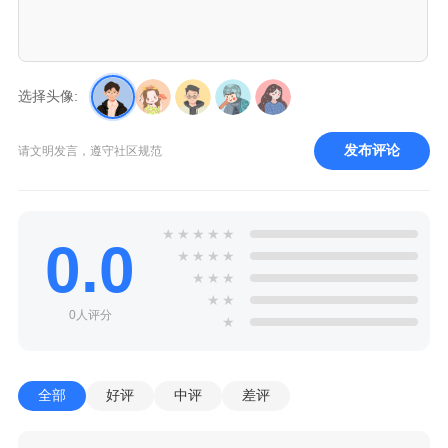
选择头像:
发布评论
请文明发言，遵守社区规范
★
★
★
★
★
0.0
★
★
★
★
★
★
★
★
★
0人评分
★
全部
好评
中评
差评