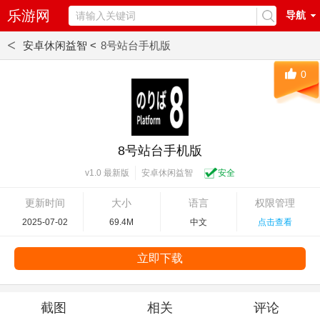
乐游网
导航
<
安卓休闲益智 <
8号站台手机版
0
8号站台手机版
安卓休闲益智
安全
v1.0 最新版
更新时间
大小
语言
权限管理
2025-07-02
69.4M
中文
点击查看
立即下载
截图
相关
评论