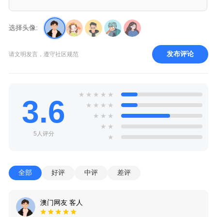
选择头像:
发布评论
请文明发言，遵守社区规范
★
★
★
★
★
3.6
★
★
★
★
★
★
★
★
★
5人评分
★
全部
好评
中评
差评
澳门网友 客人