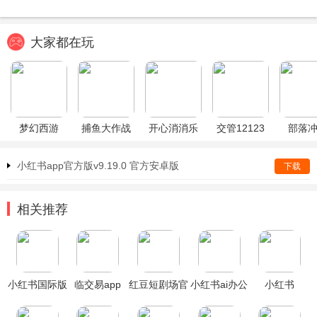
大家都在玩
梦幻西游
捕鱼大作战
开心消消乐
交管12123
部落
小红书app官方版v9.19.0 官方安卓版
下载
相关推荐
小红书国际版
临交易app
红豆短剧场官
小红书ai办公
小红书
app
方正版app
hi APP
REDcity软件