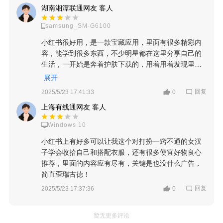
湖南湘潭联通网友 客人
samsung_SM-G6100
小红书很好用，是一款宝藏应用，里面有很多精彩内
容，能学到很多东西，不少明星都在这里分享自己的
生活，一开始是奔着护肤下载的，用着用着发现里面
还有很多有趣的人，现在干啥都爱上去看看，买东西
展开
也先去看下大家的分析，给小红书点个赞！！！
回复
2025/5/23 17:41:33
0
上海有线通网友 客人
Windows 10
小红书上有好多可以让我这个对打扮一窍不通的女汉
子学会收拾自己和搭配衣服，还有很多便宜好物良心
推荐，里面的内容应有尽有，关键是也没什么广告，
简直歪瑞古德！
回复
2025/5/23 17:37:36
0
暂无更多评论