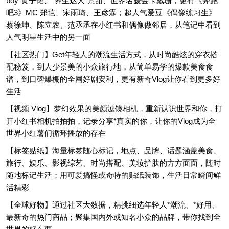
boy"黄子韬、"养生达人"景甜、世界名媛金卡戴珊，更有《奔跑
吧3》MC 郑恺、宋雨琦、王彦霖；超人气爱豆《偶像练习生》
蔡徐坤、陈立农、范丞丞在小红书和偶像做邻居，从笔记中看到
人气明星生活中的另一面
【社区热门】Get年轻人的潮流生活方式，从时尚酷炫的穿衣搭
配秘笈，到人少景美的小众旅行地，从简单易学的爆款美食食
谱，到口碑爆棚的全网好剧安利，更有新奇Vlog让你看到更多好
生活
【视频 Vlog】梦幻效果的美颜滤镜相机，重新认识世界和你，打
开小红书相机拍拍拍，记录分享*真实的你，让你的Vlog成为全
世界小红薯们循环播放的存在
【标签贴纸】海量标签随心标记，地点、品牌、话题涵盖美食、
旅行、娱乐、影视综艺、时尚搭配、美妆护肤的方方面面，随时
随地标记生活；用可爱搞怪或奇特的贴纸装饰，生活日常瞬间鲜
活精彩
【全球好物】通过社区大数据，精挑细选年轻人*潮流、*好用、
最新奇的热门商品；聚集国内外或知名小众的品牌，带你找到全