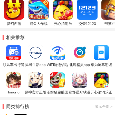
梦幻西游
捕鱼大作战
开心消消乐
交管12123
部落
相关推荐
顺风车出行管
添可生活app
WiFi能连钥匙
北境精灵app
华为屏幕朗读
家app
官方版
app
官方版
app
Honor of
原神官方正版
汤姆猫跑酷国
崩坏星穹铁道
开心消消乐正
Kings王者荣
际服破解版
官方正版
版
耀国际服
同类排行榜
显示全部 >