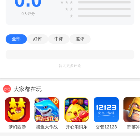
★
★
★
★
★
0人评分
★
全部
好评
中评
差评
暂无更多评论
大家都在玩
梦幻西游
捕鱼大作战
开心消消乐
交管12123
部落