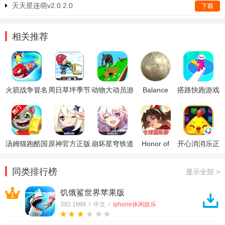
天天星连萌v2.0.2.0
下载
相关推荐
火箭战争冒名
周日草坪季节
动物大动员游
Balance
搭路快跑游戏
顶替者之战游
完整版全解锁
戏
Ball(真实平衡
戏
球模拟器)
(RocketWar:
Impostor
Fight)
汤姆猫跑酷国
原神官方正版
崩坏星穹铁道
Honor of
开心消消乐正
际服破解版
官方正版
Kings王者荣
版
耀国际服
同类排行榜
显示全部 >
饥饿鲨世界苹果版
1
392.1MM / 中文 /
iphone休闲娱乐