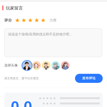
玩家留言
★
★
★
★
★
评分
力荐
选择头像:
发布评论
请文明发言，遵守社区规范
★
★
★
★
★
0.0
★
★
★
★