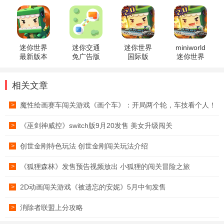
世界2026
安卓版
国际服
迷你世界
迷你交通
迷你世界
miniworld
最新版本
免广告版
国际版
迷你世界
国际服
相关文章
魔性绘画赛车闯关游戏《画个车》：开局两个轮，车技看个人！
>
《巫剑神威控》switch版9月20发售 美女升级闯关
>
创世金刚特色玩法 创世金刚闯关玩法介绍
>
《狐狸森林》发售预告视频放出 小狐狸的闯关冒险之旅
>
2D动画闯关游戏《被遗忘的安妮》5月中旬发售
>
消除者联盟上分攻略
>