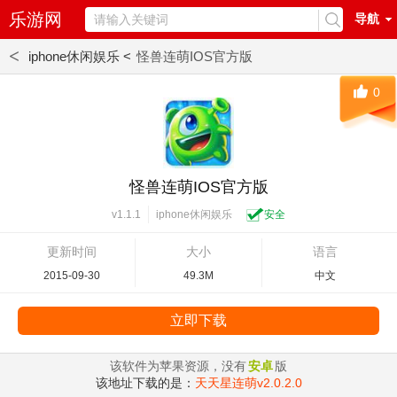
乐游网
导航
<
iphone休闲娱乐 <
怪兽连萌IOS官方版
0
怪兽连萌IOS官方版
iphone休闲娱乐
安全
v1.1.1
更新时间
大小
语言
2015-09-30
49.3M
中文
立即下载
该软件为苹果资源，没有
安卓
版
该地址下载的是：
天天星连萌v2.0.2.0