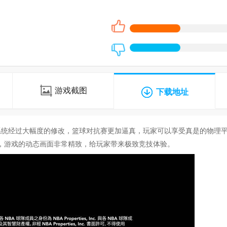
游戏截图
下载地址
系统经过大幅度的修改，篮球对抗赛更加逼真，玩家可以享受真是的物理
，游戏的动态画面非常精致，给玩家带来极致竞技体验。