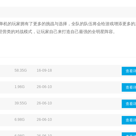
欢单机的玩家拥有了更多的挑战与选择，全队的队伍将会给游戏增添更多的
经营类的对战模式，让玩家自己来打造自己最强的全明星阵容。
58.35G
16-09-18
查看
1.96G
26-06-10
查看
39.55G
26-06-10
查看
6.98G
26-06-10
查看