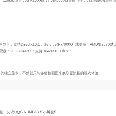
：128MB显卡，ATIx1300或NVIDIA6600或更高内存：512MB或者更多(w
M显卡，支持DirectX10.1，Geforce(R)7900GT或更高，AMD要2870以
ve硬盘：20GBDirectX：支持DirectX10.1声卡：
别的独立显卡，不然就只能够牺牲画面来换取更流畅的游戏体验
键盘。(小数点)C NUMPAD 5 小键盘5