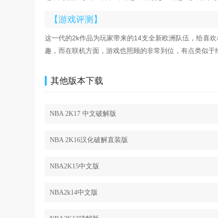
【游戏评测】
这一代的2k作品为玩家带来的14支全新欧洲队伍，给喜
趣，而在联机方面，游戏也照顾的非常到位，有点类似于
其他版本下载
NBA 2K17 中文破解版
NBA 2K16汉化破解直装版
NBA2K15中文版
NBA2k14中文版