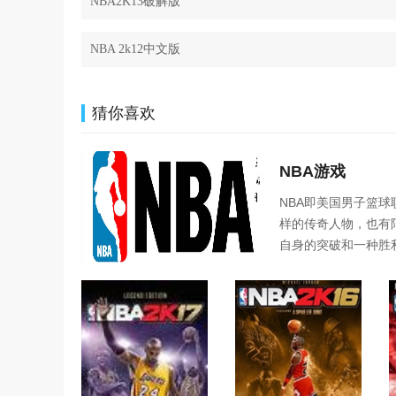
NBA2K13破解版
NBA 2k12中文版
猜你喜欢
NBA游戏
NBA即美国男子篮
样的传奇人物，也有
自身的突破和一种胜