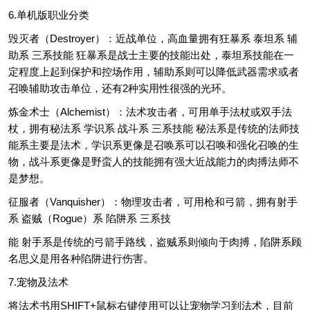
6.单机版职业分类
毁灭者（Destroyer）：近战单位，高血量拥有狂暴系 泰坦系 辅
助系 三系技能 狂暴系是战士主要的技能出处，泰坦系技能在一
定程度上起到保护和控场作用，辅助系则可以降低武器需求或者
召唤辅助攻击单位，还有2种实用性很强的光环。
炼金术士（Alchemist）：法术攻击者，可用单手法杖或双手法
杖，拥有秘法系 学识系 战斗系 三系技能 秘法系是传统的法师技
能系主要是法术，学识系更像是召唤系可以召唤和强化召唤的生
物，战斗系更像是野蛮人的技能拥有强大近战能力的肉搏法师不
是梦想。
征服者（Vanquisher）：物理攻击者，可用枪和弓箭，拥有射手
系 盗贼（Rogue）系 陷阱系 三系技
能 射手系是传统的弓箭手路线，盗贼系则倾向于肉搏，陷阱系顾
名思义是用各种陷阱进行伤害。
7.宠物及法术
将法术书用SHIFT+鼠标右键使用可以让宠物学习到法术，目前