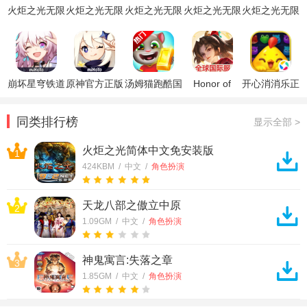
火炬之光无限
火炬之光无限
火炬之光无限
火炬之光无限
火炬之光无限
手游
国际版
国际服
手游国服安卓
手游国际服
(Torchlight:Infinite)
版
崩坏星穹铁道
原神官方正版
汤姆猫跑酷国
Honor of
开心消消乐正
官方正版
际服破解版
Kings王者荣
版
耀国际服
同类排行榜
显示全部 >
火炬之光简体中文免安装版
1
424KBM / 中文 /
角色扮演
天龙八部之傲立中原
2
1.09GM / 中文 /
角色扮演
神鬼寓言:失落之章
3
1.85GM / 中文 /
角色扮演