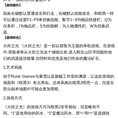
【游戏操作】
鼠标左键默认普通攻击和行走，右键默认技能攻击，和暗黑一样
可以通过设置F1--F9来切换技能。数字1--9为物品快捷栏。Q为
任务栏，I为物品栏，S为技能树，为人物属性栏。W为切换武
器。
【游戏特色】
火炬之光 《火炬之光》是一款以冒险为主题的单机游戏。在游戏
中,冒险者将从火炬之光这个城镇出发,进入附近山区寻找能给他
们的武器提供能量,但同时却也危及他们性命的魔法矿石。
1.艺术风格
由于Runic Games与暴雪以及旗舰工作室的渊源，让这款游戏的
画面和《暗黑3》有点类似。总体风格比暗黑2明亮一点，但是在
部分副本地图中可能会更加黑暗。
2.游戏方式
《火炬之光》的游戏方式与暗黑2非常相似，但是略有不
同。“1”是使用你的药水、“2”是魔法药水、而“<”和“>”是选择技