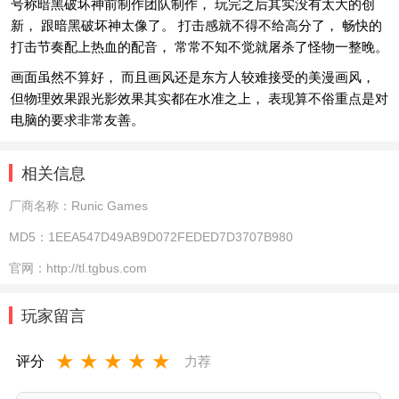
号称暗黑破坏神前制作团队制作， 玩完之后其实没有太大的创
新， 跟暗黑破坏神太像了。 打击感就不得不给高分了， 畅快的
打击节奏配上热血的配音， 常常不知不觉就屠杀了怪物一整晚。
画面虽然不算好， 而且画风还是东方人较难接受的美漫画风，
但物理效果跟光影效果其实都在水准之上， 表现算不俗重点是对
电脑的要求非常友善。
相关信息
厂商名称：
Runic Games
MD5：
1EEA547D49AB9D072FEDED7D3707B980
官网：
http://tl.tgbus.com
玩家留言
★
★
★
★
★
评分
力荐