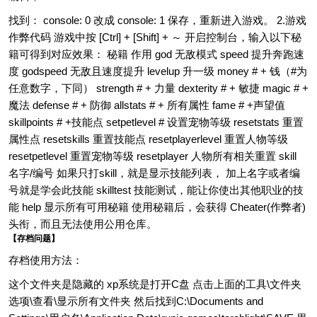
找到： console: 0 改成 console: 1 保存，重新进入游戏。 2.游戏
作弊代码 游戏中按 [Ctrl] + [Shift] + ～ 开启控制台，输入以下秘
籍可得到对应效果： 秘籍 作用 god 无敌模式 speed 提升奔跑速
度 godspeed 无敌且速度提升 levelup 升一级 money # + 钱（#为
任意数字，下同） strength # + 力量 dexterity # + 敏捷 magic # +
魔法 defense # + 防御 allstats # + 所有属性 fame # +声望值
skillpoints # +技能点 setpetlevel # 设置宠物等级 resetstats 重置
属性点 resetskills 重置技能点 resetplayerlevel 重置人物等级
resetpetlevel 重置宠物等级 resetplayer 人物所有相关重置 skill
名字/编号 如果只打skill，就是显示技能列表， 加上名字或者编
号就是学会此技能 skilltest 技能测试，能让你使出其他职业的技
能 help 显示所有可用秘籍 使用秘籍后，会获得 Cheater(作弊者)
头衔，而且无法使用公用仓库。
【存档问题】
存档使用方法：
这个文件夹是隐藏的 xp系统是打开C盘 点击上面的工具\文件夹
选项\查看\显示所有文件夹 然后找到C:\Documents and