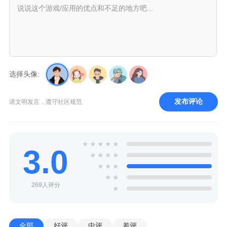
选择头像:
发布评论
请文明发言，遵守社区规范
★
★
★
★
★
3.0
★
★
★
★
★
★
★
★
★
269人评分
★
全部
好评
中评
差评