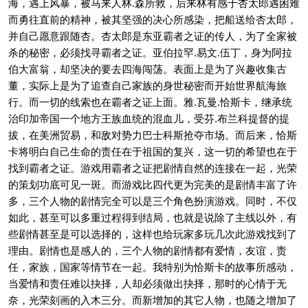
海，遇上风暴，被马来人林.森所救，后来林有感于杏太郎遇困难
而勇往直前的精神，被其坚强的决心所感染，把船送给杏太郎，
并自己愿意跟随杏。杏太郎是东亚霸者之证的传人，为了全家被
杀的秘密，必须找寻霸者之证。亚伯拉罕.易文.伍丁，身为阿拉
伯大富翁，却坚决的要去四海闯荡。表面上是为了兴趣收集古
董，实际上是为了追查自己家族的身世秘密而开始世界航海旅
行。而一切的线索也在霸者之证上面。雅.瓦曼.恰斯卡，继承统
治印加帝国一个地方王族血统的混血儿，受芬.布兰科提督的提
拔，在美洲贸易，和敌对势力巴士科斯抢夺市场。而后来，恰斯
卡将明白自己生命的责任在于祖国的复兴，这一切的希望也在于
找到霸者之证。游戏用霸者之证把剧情自然的连接在一起，光荣
的策划功底可见一斑。而游戏比四代更为完美的是剧情丰富了许
多，三个人物的剧情完全可以是三个角色扮演游戏。同时，不仅
如此，甚至可以多重过程得到结局，也就是说除了主线以外，有
些剧情甚至是可以选择的，这样也给玩家多玩几次此游戏找到了
理由。剧情也是感人的，三个人物的剧情都有爱情，友谊，责
任，家族，国家等情节在一起。我特别为恰斯卡的故事所感动，
当爱情和责任难以抉择，人却必须做出抉择，那时的心情于无
奈，光荣刻画的入木三分。而新增加的其它人物，也随之增加了