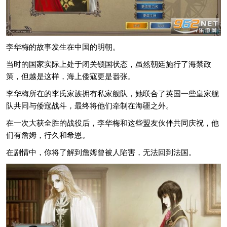
李华梅的故事发生在中国的明朝。
当时的国家实际上处于闭关锁国状态，虽然朝廷施行了海禁政
策，但越是这样，海上倭寇更是嚣张。
李华梅所在的李氏家族拥有私家舰队，她联合了英国一些皇家舰
队共同与倭寇战斗，最终将他们牵制在海疆之外。
在一次大获全胜的战役后，李华梅和这些盟友伙伴共同庆祝，他
们有詹姆，行久和希恩。
在剧情中，你将了解到詹姆曾被人陷害，无法回到法国。