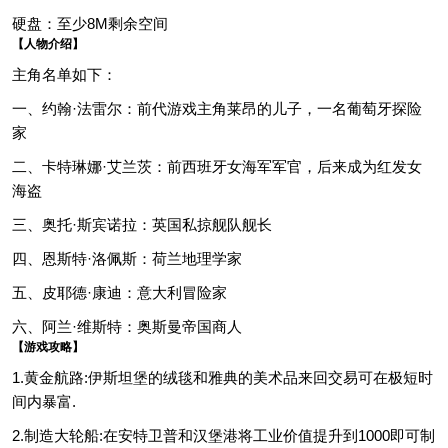
硬盘：至少8M剩余空间
【人物介绍】
主角名单如下：
一、约翰·法雷尔：前代游戏主角莱昂的儿子，一名葡萄牙探险
家
二、卡特琳娜·艾兰茨：前西班牙女海军军官，后来成为红发女
海盗
三、奥托·斯宾诺拉：英国私掠舰队舰长
四、恩斯特·洛佩斯：荷兰地理学家
五、皮耶德·康迪：意大利冒险家
六、阿兰·维斯特：奥斯曼帝国商人
【游戏攻略】
1.黄金航路:伊斯坦堡的绒毯和雅典的美术品来回交易可在极短时
间内暴富.
2.制造大轮船:在安特卫普和汉堡港将工业价值提升到1000即可制