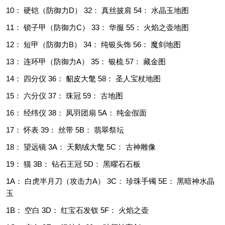
10： 硬铠（防御力D） 32： 真丝披肩 54： 水晶玉地图
11： 锁子甲（防御力C） 33： 华服 55： 火焰之壶地图
12： 短甲（防御力B） 34： 纯银头饰 56： 魔剑地图
13： 连环甲（防御力A） 35： 银梳 57： 藏金图
14： 四分仪 36： 貂皮大氅 58： 圣人宝杖地图
15： 六分仪 37： 珠冠 59： 古地图
16： 经纬仪 38： 凤羽团扇 5A： 纯金假面
17： 怀表 39： 丝带 5B： 翡翠祭坛
18： 望远镜 3A： 天鹅绒大氅 5C： 古神雕像
19： 猫 3B： 钻石王冠 5D： 黑曜石石板
1A： 白虎半月刀（攻击力A） 3C： 珍珠手镯 5E： 黑暗神水晶
玉
1B： 空白 3D： 红宝石发钗 5F： 火焰之壶