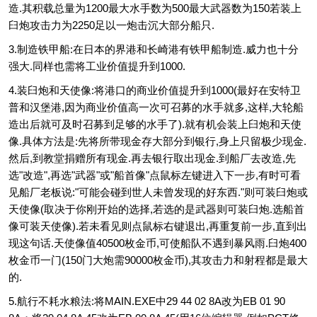
造.其积载总量为1200最大水手数为500最大武器数为150若装上
臼炮攻击力为2250足以一炮击沉大部分船只.
3.制造铁甲船:在日本的界港和长崎港有铁甲船制造.威力也十分
强大.同样也需将工业价值提升到1000.
4.装臼炮和天使像:将港口的商业价值提升到1000(最好在安特卫
普和汉堡港,因为商业价值高一次可召募的水手就多,这样,大轮船
造出后就可及时召募到足够的水手了).就有机会装上臼炮和天使
像.具体方法是:先将所带现金存大部分到银行,身上只留极少现金.
然后,到教堂捐赠所有现金.再去银行取出现金.到船厂去改造,先
选"改造",再选"武器"或"船首像"点鼠标左键进入下一步,有时可看
见船厂老板说:"可能会碰到世人未曾发现的好东西."则可装臼炮或
天使像(取决于你刚开始的选择,若选的是武器则可装臼炮.选船首
像可装天使像).若未看见则点鼠标右键退出,再重复前一步,直到出
现这句话.天使像值40500枚金币,可使船队不遇到暴风雨.臼炮400
枚金币一门(150门大炮需90000枚金币),其攻击力和射程都是最大
的.
5.航行不耗水粮法:将MAIN.EXE中29 44 02 8A改为EB 01 90