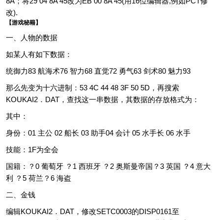
8A；将29 04 8A 45改为EB 00 8A 45(用16位编辑器,例如PCT修
改).
【游戏秘籍】
一、人物的数据
如某人有如下数据：
统御力83 航海术76 智力68 直觉72 勇气63 剑术80 魅力93
那么先变为十六进制：53 4C 44 48 3F 50 5D，再搜索
KOUKAI2．DAT，查找这一串数据，其数据的存放格式为：
其中：
身份：01 主公 02 船长 03 助手04 会计 05 水手长 06 水手
技能：1F为全会
国籍：？0 葡萄牙 ？1 西班牙 ？2 奥斯曼帝国？3 英国 ？4 意大
利 ？5 荷兰？6 海盗
二、金钱
编辑KOUKAI2．DAT，修改SETC0003的DISP0161至