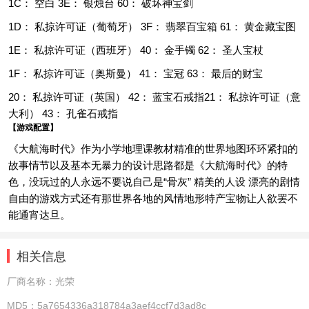
1C： 空白 3E： 银烛台 60： 破坏神宝剑
1D： 私掠许可证（葡萄牙） 3F： 翡翠百宝箱 61： 黄金藏宝图
1E： 私掠许可证（西班牙） 40： 金手镯 62： 圣人宝杖
1F： 私掠许可证（奥斯曼） 41： 宝冠 63： 最后的财宝
20： 私掠许可证（英国） 42： 蓝宝石戒指21： 私掠许可证（意
大利） 43： 孔雀石戒指
【游戏配置】
《大航海时代》作为小学地理课教材精准的世界地图环环紧扣的
故事情节以及基本无暴力的设计思路都是《大航海时代》的特
色，没玩过的人永远不要说自己是“骨灰” 精美的人设 漂亮的剧情
自由的游戏方式还有那世界各地的风情地形特产宝物让人欲罢不
能通宵达旦。
相关信息
厂商名称：
光荣
MD5：
5a7654336a318784a3aef4ccf7d3ad8c