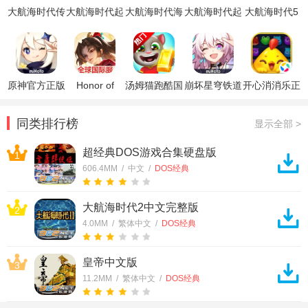
大航海时代传
大航海时代起
大航海时代海
大航海时代起
大航海时代5
说九游版
源官方正版
上霸主内测
源国际服
单机版
原神官方正版
Honor of
汤姆猫跑酷国
崩坏星穹铁道
开心消消乐正
Kings王者荣
际服破解版
官方正版
版
耀国际服
同类排行榜
显示全部 >
超经典DOS游戏合集硬盘版
1
606.4MM / 中文 /
DOS经典
大航海时代2中文完整版
2
4.0MM / 繁体中文 /
DOS经典
皇帝中文版
3
11.2MM / 繁体中文 /
DOS经典