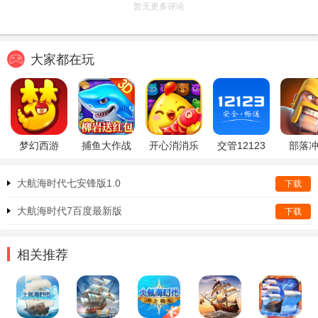
暂无更多评论
大家都在玩
梦幻西游
捕鱼大作战
开心消消乐
交管12123
部落
大航海时代七安锋版1.0
下载
大航海时代7百度最新版
下载
相关推荐