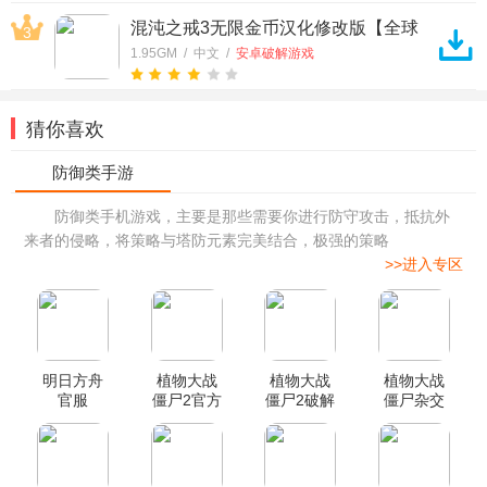
混沌之戒3无限金币汉化修改版【全球
3
首发】
1.95GM / 中文 /
安卓破解游戏
猜你喜欢
防御类手机游戏，主要是那些需要你进行防守攻击，抵抗外
来者的侵略，将策略与塔防元素完美结合，极强的策略
>>进入专区
明日方舟
植物大战
植物大战
植物大战
官服
僵尸2官方
僵尸2破解
僵尸杂交
正版
版
重制版