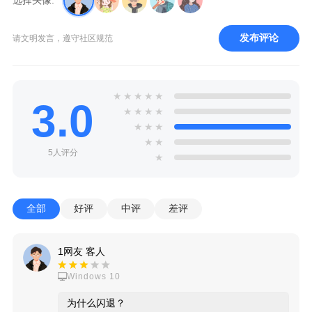
选择头像:
发布评论
请文明发言，遵守社区规范
★
★
★
★
★
3.0
★
★
★
★
★
★
★
★
★
5人评分
★
全部
好评
中评
差评
1网友 客人
Windows 10
为什么闪退？