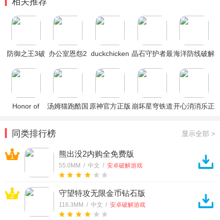
相关推荐
防御之王3破
办公室恩怨2
duckchicken
晶石守护者最
海洋防线破解
解版
破解版
鸡与鸭闲置防
新破解版
版
御破解版
Honor of
汤姆猫跑酷国
原神官方正版
崩坏星穹铁道
开心消消乐正
Kings王者荣
际服破解版
官方正版
版
耀国际服
同类排行榜
显示全部 >
熊出没2内购全免费版
1
55.0MM / 中文 /
安卓破解游戏
守望特攻无限金币钻石版
2
116.3MM / 中文 /
安卓破解游戏