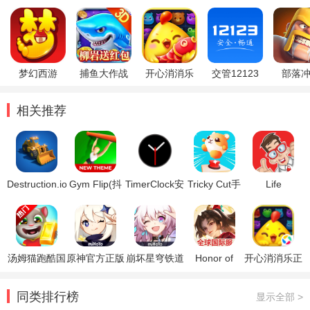
梦幻西游
捕鱼大作战
开心消消乐
交管12123
部落
相关推荐
Destruction.io
Gym Flip(抖
TimerClock安
Tricky Cut手
Life
官方版
音GymFlip安
卓版
游
Simulator 2
卓版)
安卓版
汤姆猫跑酷国
原神官方正版
崩坏星穹铁道
Honor of
开心消消乐正
际服破解版
官方正版
Kings王者荣
版
耀国际服
同类排行榜
显示全部 >