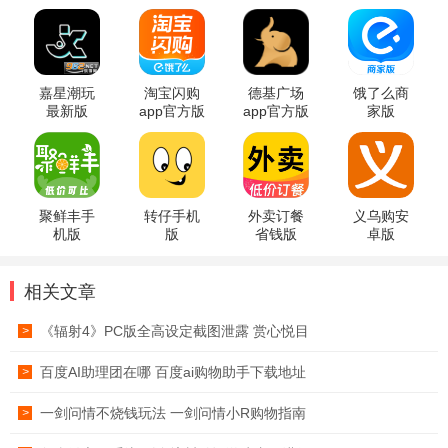
嘉星潮玩
淘宝闪购
德基广场
饿了么商
最新版
app官方版
app官方版
家版
聚鲜丰手
转仔手机
外卖订餐
义乌购安
机版
版
省钱版
卓版
相关文章
《辐射4》PC版全高设定截图泄露 赏心悦目
>
百度AI助理团在哪 百度ai购物助手下载地址
>
一剑问情不烧钱玩法 一剑问情小R购物指南
>