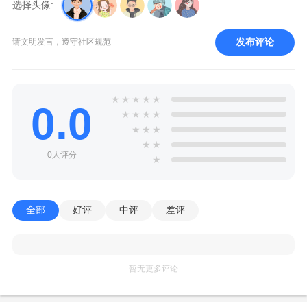
选择头像:
发布评论
请文明发言，遵守社区规范
★
★
★
★
★
0.0
★
★
★
★
★
★
★
★
★
0人评分
★
全部
好评
中评
差评
暂无更多评论