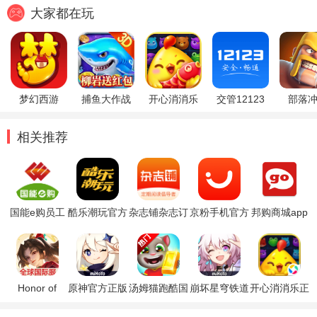
大家都在玩
梦幻西游
捕鱼大作战
开心消消乐
交管12123
部落
相关推荐
国能e购员工
酷乐潮玩官方
杂志铺杂志订
京粉手机官方
邦购商城app
大集软件
商城app
阅app
版
最新版
Honor of
原神官方正版
汤姆猫跑酷国
崩坏星穹铁道
开心消消乐正
Kings王者荣
际服破解版
官方正版
版
耀国际服