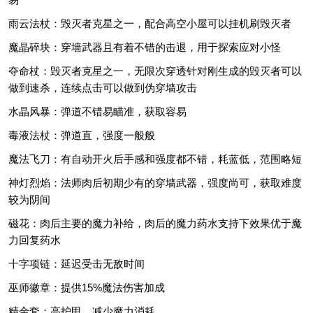
雨云法杖：毁灭者克星之一，配合高空小屋可以挂机刷毁灭者
魔晶碎块：穿墙武器且有着不错的击退，用于探索应对小怪
夺命杖：毁灭者克星之一，无限次穿透针对刚生成的毁灭者可以
做到速杀，连续点击可以做到伪穿墙攻击
水晶风暴：弹道不错易瞄准，获取容易
毒液法杖：弹道直，强度一般般
魔法飞刀：有自动开火后手感和强度都不错，耗蓝低，范围略短
神灯烈焰：法师肉后初期少有的穿墙武器，强度尚可，获取难度
较为阴间
磁花：肉后主要的魔力补给，肉后的魔力药水支持下效果优于魔
力回复药水
十字项链：延迟受击无敌时间
巫师徽章：提供15%魔法伤害加成
精金套：高护甲，减少魔力消耗