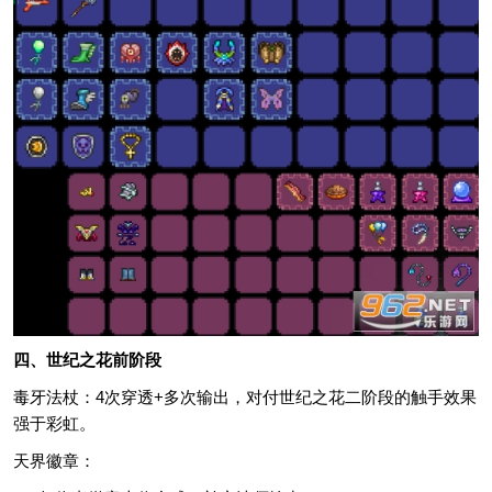
四、世纪之花前阶段
毒牙法杖：4次穿透+多次输出，对付世纪之花二阶段的触手效果
强于彩虹。
天界徽章：