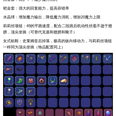
钯金套：强大的回复能力，提高容错率
水晶球：增加魔力输出，降低魔力消耗，增加20魔力上限
莉莉丝项链：49的平跑速度，配合二段跳后机动性丝毫不逊于翅
膀，顶尖坐骑（可替代克盾和翅膀和靴子）
女式粘鞍：史莱姆皇后掉落，极高的纵向移动力，与莉莉丝项链
一样同为顶尖坐骑（饰品配置同上）