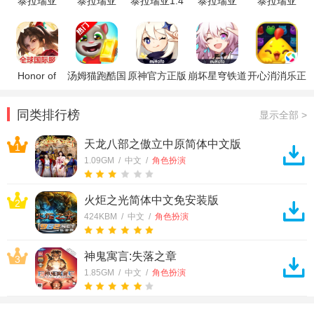
泰拉瑞亚
泰拉瑞亚
泰拉瑞亚1.4
泰拉瑞亚
泰拉瑞亚
1.4.4.9.5手机
(Terraria)
破解版
Terraria无限
1.4.4.9汉化
版(Terraria)
(Terraria)
资源版
版
Honor of
汤姆猫跑酷国
原神官方正版
崩坏星穹铁道
开心消消乐正
Kings王者荣
际服破解版
官方正版
版
耀国际服
同类排行榜
显示全部 >
天龙八部之傲立中原简体中文版
1
1.09GM / 中文 /
角色扮演
火炬之光简体中文免安装版
2
424KBM / 中文 /
角色扮演
神鬼寓言:失落之章
3
1.85GM / 中文 /
角色扮演