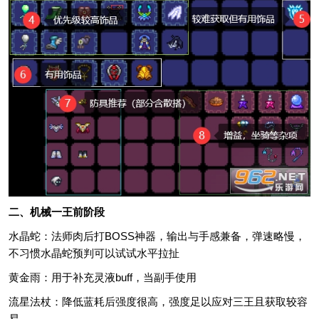
二、机械一王前阶段
水晶蛇：法师肉后打BOSS神器，输出与手感兼备，弹速略慢，
不习惯水晶蛇预判可以试试水平拉扯
黄金雨：用于补充灵液buff，当副手使用
流星法杖：降低蓝耗后强度很高，强度足以应对三王且获取较容
易