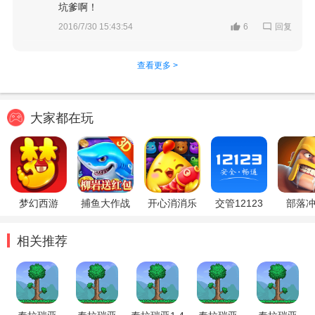
坑爹啊！
回复
2016/7/30 15:43:54
6
查看更多 >
大家都在玩
梦幻西游
捕鱼大作战
开心消消乐
交管12123
部落
相关推荐