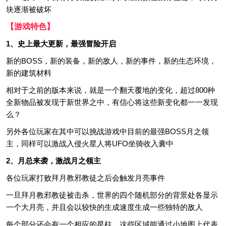
块逐渐被破坏
【游戏特色】
1、史上最大更新，最强冒险开启
新的BOSS，新的装备，新的敌人，新的事件，新的生态环境，
新的建筑材料
相对于之前的版本来说，就是一个翻天覆地的变化，超过800种
全新物品被发现于新世界之中，有信心将这些新变化都一一发现
么？
另外各位玩家在其中可以挑战游戏中目前的最强BOSS月之领
主，同样可以激战入侵火星人将UFO坐骑收入囊中
2、月总来袭，激战月之领主
各位玩家打败拜月教邪教徒之后会触发月亮事件
一旦拜月教邪教徒被击杀，世界的四个随机部分的背景处各显示
一个大月亮，并且会以较快的生成速度生成一些独特的敌人
每个部分还会有一个相应的星柱。这些区域能通过小地图上代表