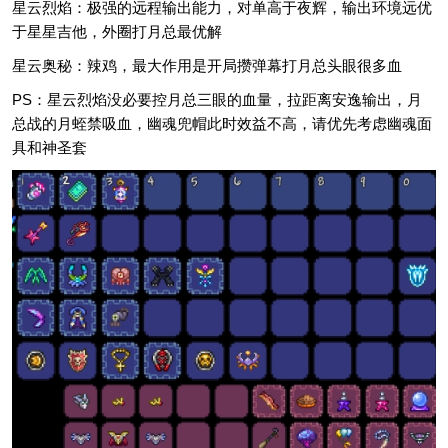
星云烈焰：极强的远程输出能力，对单高于夜辉，输出环境远优
于星星吉他，外圈打月总最优解
星云奥秘：辣鸡，最大作用是开局攒弹幕打月总头眼很多血
PS：星云烈焰没必要控月总三眼的血量，拉距离安逸输出，月
总战的月蛭禁吸血，幽魂兜帽此时效益不高，请优先考虑幽魂面
具和神圣套