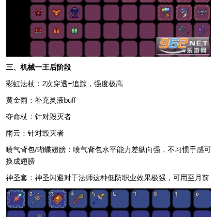
三、机械一王后阶段
彩虹法杖：2次穿透+追踪，强度极高
黄金雨：补充灵液buff
夺命杖：针对毁灭者
雨云：针对毁灭者
喷气背包/蝴蝶翅膀：喷气背包水平能力差纵向强，不习惯手感可
换成翅膀
神圣套：神圣闪避对于法师这种低防职业效果极强，可用至月前