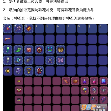
1、复仇者徽章上位合成，补充法师输出
2、增加的拾取范围与磁花冲突，可将磁花替换为魔力斗
套装：神圣套（我找不到任何理由放弃神圣闪避去散搭）