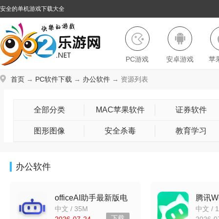
安全的单机游戏下载大全
PC游戏
安卓游戏
苹
首页
→
PC软件下载
→
办公软件
→ 资源列表
全部分类
MAC苹果软件
证券软件
图形图像
安全杀毒
教育学习
办公软件
officeAI助手最新版电
腾讯Wo
脑版 v0.7.1.0
端AI智
中文 / 35M
中文 / 1
下载