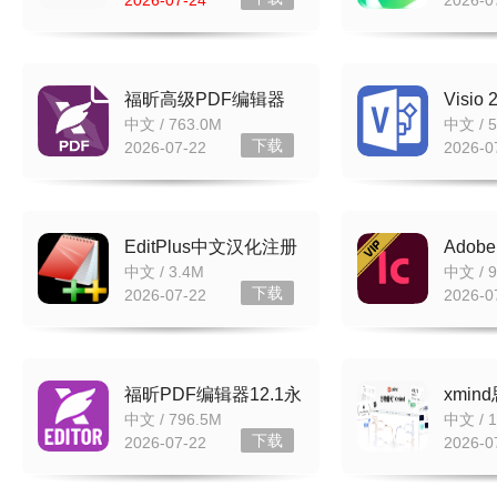
2026-07-24
2026-0
福昕高级PDF编辑器
Visi
2023免费版
版
中文 / 763.0M
中文 / 5
v2023.2.0.21408
下载
2026-07-22
2026-0
EditPlus中文汉化注册
Adobe
版 v6.1.939 最新版
激活中
中文 / 3.4M
中文 / 9
v18.5.
下载
2026-07-22
2026-0
福昕PDF编辑器12.1永
xmin
久免费版电脑版
新版 v
中文 / 796.5M
中文 / 
v12.1.0.15250
下载
2026-07-22
2026-0