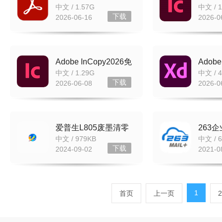
DC2026直装版
文免激活
中文 / 1.57G
中文 / 1
v2026.001.21662
下载
2026-06-16
2026-0
Adobe InCopy2026免
Adob
费版 v21.364
v54.1.
中文 / 1.29G
中文 / 4
下载
2026-06-08
2026-0
爱普生L805废墨清零
263
软件
v2.6.
中文 / 979KB
中文 / 6
下载
2024-09-02
2021-0
1
首页
上一页
2